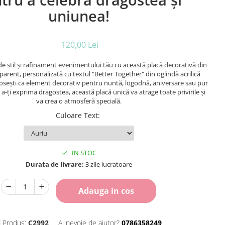
tru a celebra dragostea și
uniunea!
120,00 Lei
e stil și rafinament evenimentului tău cu această placă decorativă din
sparent, personalizată cu textul "Better Together" din oglindă acrilică
olosești ca element decorativ pentru nuntă, logodnă, aniversare sau pur
 a-ți exprima dragostea, această placă unică va atrage toate privirile și
va crea o atmosferă specială.
Culoare Text
:
IN STOC
Durata de livrare:
3 zile lucratoare
Adauga in cos
 Produs:
C2992
Ai nevoie de ajutor?
0786358249