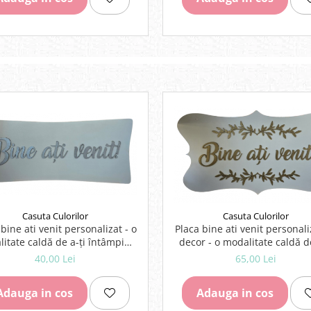
Casuta Culorilor
Casuta Culorilor
 bine ati venit personalizat - o
Placa bine ati venit personali
itate caldă de a-ți întâmpina
decor - o modalitate caldă de
oaspeții!
întâmpina oaspeții!
40,00 Lei
65,00 Lei
Adauga in cos
Adauga in cos