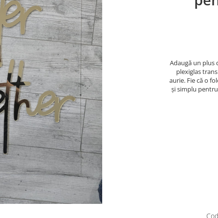
pen
Adaugă un plus d
plexiglas tran
aurie. Fie că o f
și simplu pentru
Cod