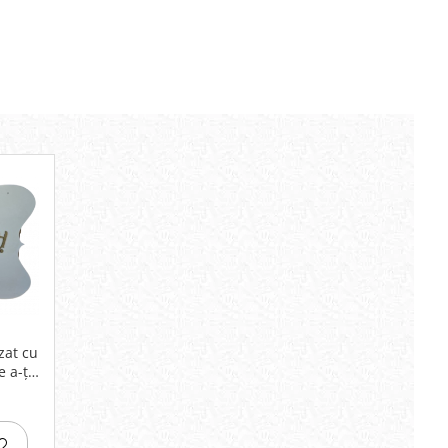
zat cu
 a-ți