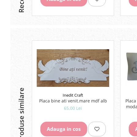
Rezerve
Cerneala
Cerneala Calimara, Patroane
Markere
Termosensibile
Table magnetice si de pluta
Produse similare
Inedit Craft
Placa bine ati venit.mare mdf alb
Placa
modal
65,00 Lei
Adauga in cos