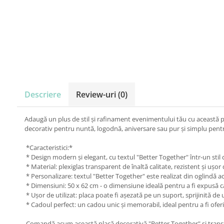
Carton Colorat
Hartie Colorata
Hartie Copiator
Hartie Creponata
Hartie Foto
Hartie Glasata
Instrumente de scris
Accesorii scriere
Descriere
Review-uri
(0)
Creioane automate , mine
Creioane grafice
Adaugă un plus de stil și rafinament evenimentului tău cu această pla
decorativ pentru nuntă, logodnă, aniversare sau pur și simplu pentru
Cu stergere
Linere
*Caracteristici:*
Pixuri
* Design modern și elegant, cu textul "Better Together" într-un stil 
Rollere
* Material: plexiglas transparent de înaltă calitate, rezistent și ușor 
* Personalizare: textul "Better Together" este realizat din oglindă acr
Stilouri
* Dimensiuni: 50 x 62 cm - o dimensiune ideală pentru a fi expusă c
Laminatoare si accesorii
* Ușor de utilizat: placa poate fi așezată pe un suport, sprijinită d
Liniare , truse geometrie
* Cadoul perfect: un cadou unic și memorabil, ideal pentru a fi oferit 
Lipici
Comandă acum această placă decorativă "Better Together" și tran