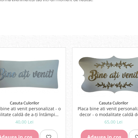
Casuta Culorilor
Casuta Culorilor
 bine ati venit personalizat - o
Placa bine ati venit personali
itate caldă de a-ți întâmpina
decor - o modalitate caldă de
oaspeții!
întâmpina oaspeții!
40,00 Lei
65,00 Lei
Adauga in cos
Adauga in cos