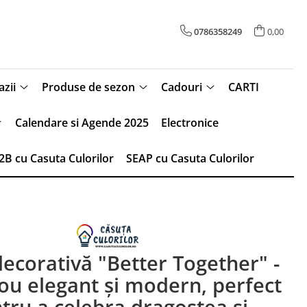
0786358249
0,00
zii
Produse de sezon
Cadouri
CARTI
Calendare si Agende 2025
Electronice
2B cu Casuta Culorilor
SEAP cu Casuta Culorilor
decorativă "Better Together" -
ou elegant și modern, perfect