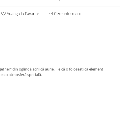
Adauga la Favorite
Cere informatii
her" din oglindă acrilică aurie. Fie că o folosești ca element
rea o atmosferă specială.