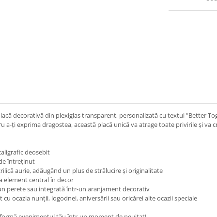
că decorativă din plexiglas transparent, personalizată cu textul "Better Toget
 a-ți exprima dragostea, această placă unică va atrage toate privirile și va c
caligrafic deosebit
de întreținut
ilică aurie, adăugând un plus de strălucire și originalitate
a element central în decor
e un perete sau integrată într-un aranjament decorativ
cu ocazia nunții, logodnei, aniversării sau oricărei alte ocazii speciale
sformă evenimentul tău într-un moment de neuitat!