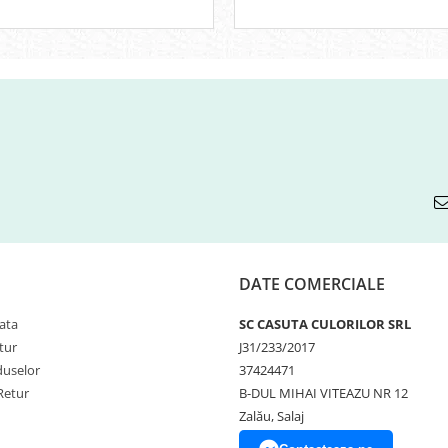
DATE COMERCIALE
ata
SC CASUTA CULORILOR SRL
tur
J31/233/2017
duselor
37424471
Retur
B-DUL MIHAI VITEAZU NR 12
Zalău, Salaj