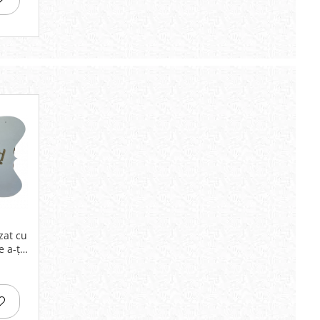
zat cu
 a-ți