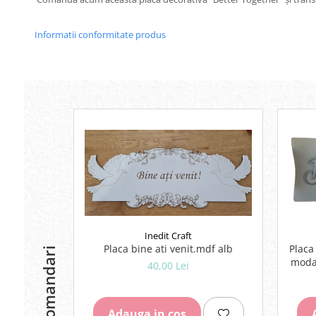
Lipici Solid
Lipici Lichid
Informatii conformitate produs
Markere si Carioci
Carioci
Markere
Markere Acrilice
Markere creta lichida
Markere Evidentiatoare Highlighter
Markere Permanente
Markere Whiteboard
Penare
Pensule scolare
Picuri si corectoare
Inedit Craft
Placa bine ati venit.mdf alb
Placa
Recomandari
Plastelina
modal
40,00 Lei
Plicuri
Radiere scoala
Adauga in cos