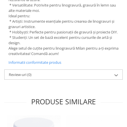
Liniare , truse geometrie
* Versatilitate: Potrivite pentru linogravură, gravură în lemn sau
alte materiale moi.
Lipici
Ideal pentru:
Lipici Solid
* Artiști: Instrumente esențiale pentru crearea de linogravuri și
gravuri artistice.
Lipici Lichid
* Hobbyști: Perfecte pentru pasionații de gravură și proiecte DIY.
Markere si Carioci
* Studenți: Un set de bază excelent pentru cursurile de artă și
design.
Carioci
Alege setul de cuțite pentru linogravură Milan pentru a-ți exprima
Markere
creativitatea! Comandă acum!
Markere Acrilice
Informatii conformitate produs
Markere creta lichida
Markere Evidentiatoare Highlighter
Review-uri
(0)
Markere Permanente
Markere Whiteboard
Penare
PRODUSE SIMILARE
Pensule scolare
Picuri si corectoare
Plastelina