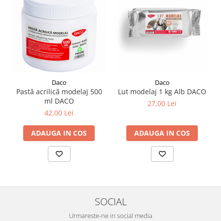
Plicuri
Radiere scoala
Rezerve
Cerneala
Cerneala Calimara, Patroane
Markere
Daco
Daco
Pastă acrilică modelaj 500
Lut modelaj 1 kg Alb DACO
Termosensibile
ml DACO
27,00 Lei
Table magnetice si de pluta
42,00 Lei
ADAUGA IN COS
ADAUGA IN COS
SOCIAL
Urmareste-ne in social media