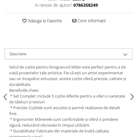
Hartie
Ai nevoie de ajutor?
0786358249
Carton Colorat
Hartie Colorata
Adauga la Favorite
Cere informatii
Hartie Copiator
Hartie Creponata
Hartie Foto
Hartie Glasata
Descriere
Instrumente de scris
Setul de cuțite pentru linogravură Milan este perfect pentru a da
Accesorii scriere
viață proiectelor tale artistice. Fie că ești un artist experimentat
Creioane automate , mine
sau un începător entuziast, aceste cuțite oferă precizie, calitate și
Creioane grafice
durabilitate.
Beneficiile cheie:
Cu stergere
* Set Complet: Include 5 cuțite diferite pentru a oferi o varietate
Linere
de tăieturi și texturi.
Pixuri
* Precizie: Cuțitele sunt ascuțite și permit realizarea de detalii
fine.
Rollere
* Ergonomie: Mânerele sunt confortabile și oferă o prindere
Stilouri
sigură, reducând oboseala în timpul utilizării.
* Durabilitate: Fabricate din materiale de înaltă calitate,
Laminatoare si accesorii
rezistente la uzură.