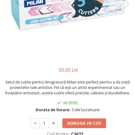
Suporti pictura
Caiete A4
Ceasuri
Caiete A5
Blocuri pictura
Harti si Globuri
Caiete Speciale
Panza pe sasiu
Lazi
Coperte Plastic
Auxiliare pictura
Litere si cifre
Spirala
Alte auxiliare
Capsatoare ,Decapsatoare,
Machete lemn
Auxiliare pictura in acrilic
Perforatoare
Auxiliare pictura in tempera. guase
Puzzle 3D
Carnetele
Auxiliare pictura in ulei
Rame si suporti foto
Creioane Colorate scoala
50,00 Lei
Grunduri
Mape si Tuburi port desen
Creioane cerate
Setul de cuțite pentru linogravură Milan este perfect pentru a da viață
Sevalete
Creioane colorate
proiectelor tale artistice. Fie că ești un artist experimentat sau un
începător entuziast, aceste cuțite oferă precizie, calitate și durabilitate.
Creioane colorate acuarelabile
Sevalete teren
Foarfece/Cuttere si Produse de
Accesorii pictura
IN STOC
taiere
Durata de livrare:
3 zile lucratoare
Cutite pictura
Folii protectie , mape, dosare
Pahare pictura
ADAUGA IN COS
Ghiozdane
Palete
Cod Produs:
C3672