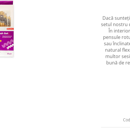
Dacă sunteți 
setul nostru 
În interi
pensule rotu
sau înclinat
natural fle
multor sesi
bună de re
Cod