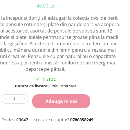
48,00 Lei
la început și doriți să adăugați la colecția dvs. de perii,
de pensule rotunde și plate din par de porc vă acoperă.
orul acestui set asortat de pensule de vopsea sunt 12
nde și plate, ideale pentru curse groase până la medii
e, largi și fine. Aceste instrumente de încredere au păr
xibil cu mânere durabile din lemn pentru a rezista mai
uni creative. Pensulele cu păr natural au o capacitate
ținere a apei pentru mișcări uniforme care merg mai
departe pe pânză.
IN STOC
Durata de livrare:
3 zile lucratoare
Adauga in cos
 Produs:
C3647
Ai nevoie de ajutor?
0786358249