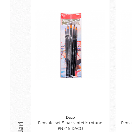
Rezerve
Cerneala
Cerneala Calimara, Patroane
Markere
Termosensibile
Table magnetice si de pluta
Daco
Pensule set 5 par sintetic rotund
Pensu
PN215 DACO