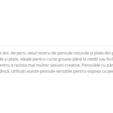
ia dvs. de perii, setul nostru de pensule rotunde și plate din
și plate, ideale pentru curse groase până la medii sau încli
entru a rezista mai multor sesiuni creative. Pensulele cu pă
ă. Utilizați aceste pensule versatile pentru vopsea cu peri