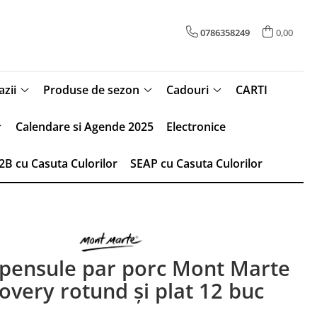
0786358249
0,00
zii
Produse de sezon
Cadouri
CARTI
Calendare si Agende 2025
Electronice
2B cu Casuta Culorilor
SEAP cu Casuta Culorilor
 pensule par porc Mont Marte
overy rotund și plat 12 buc