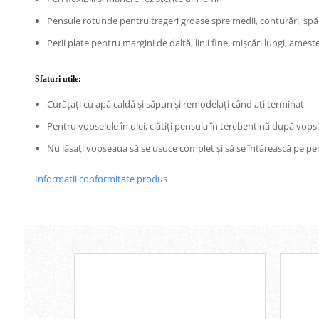
Lipici Solid
Pensule rotunde pentru trageri groase spre medii, conturări, spă
Lipici Lichid
Perii plate pentru margini de daltă, linii fine, mișcări lungi, ame
Markere si Carioci
Carioci
Sfaturi utile:
Markere
Curățați cu apă caldă și săpun și remodelați când ați terminat
Markere Acrilice
Markere creta lichida
Pentru vopselele în ulei, clătiți pensula în terebentină după vops
Markere Evidentiatoare Highlighter
Nu lăsați vopseaua să se usuce complet și să se întărească pe pe
Markere Permanente
Markere Whiteboard
Informatii conformitate produs
Penare
Pensule scolare
Picuri si corectoare
Plastelina
Plicuri
Radiere scoala