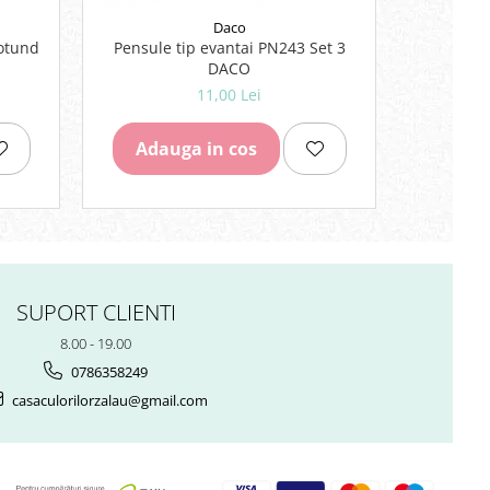
Daco
rotund
Pensule tip evantai PN243 Set 3
DACO
11,00 Lei
Adauga in cos
SUPORT CLIENTI
8.00 - 19.00
0786358249
casaculorilorzalau@gmail.com