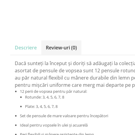
Carton Colorat
Hartie Colorata
Hartie Copiator
Hartie Creponata
Hartie Foto
Hartie Glasata
Instrumente de scris
Descriere
Review-uri
(0)
Accesorii scriere
Dacă sunteți la început și doriți să adăugați la colecț
Creioane automate , mine
asortat de pensule de vopsea sunt 12 pensule rotunde 
Creioane grafice
au păr natural flexibil cu mânere durabile din lemn p
Cu stergere
pentru mișcări uniforme care merg mai departe pe pânz
Linere
12 perii de vopsea pentru păr natural:
Pixuri
Rotunde: 3, 4, 5, 6, 7, 8
Rollere
Plate: 3, 4, 5, 6, 7, 8
Stilouri
Laminatoare si accesorii
Set de pensule de mare valoare pentru începători
Liniare , truse geometrie
Ideal pentru vopsele în ulei și acuarelă
Lipici
Peri flexibili și mânere rezistente din lemn