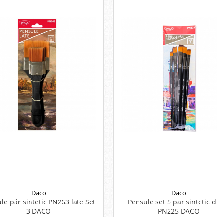
Daco
Daco
le păr sintetic PN263 late Set
Pensule set 5 par sintetic d
3 DACO
PN225 DACO