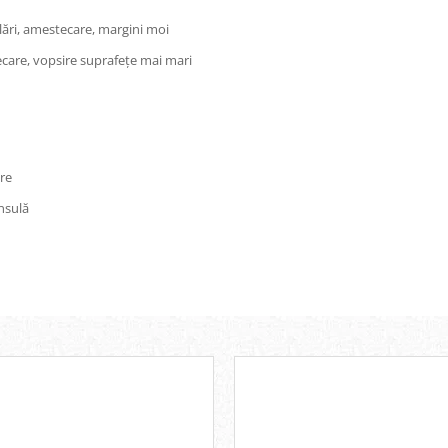
lări, amestecare, margini moi
stecare, vopsire suprafețe mai mari
ire
nsulă