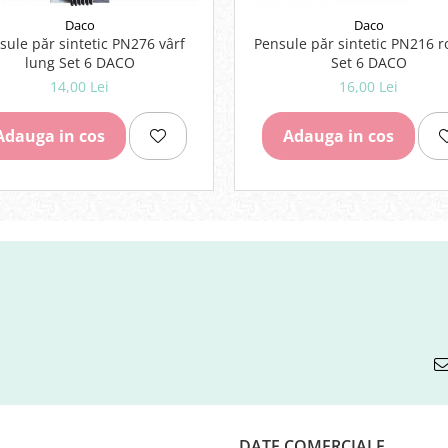
Daco
Daco
sule păr sintetic PN276 vârf
Pensule păr sintetic PN216 
lung Set 6 DACO
Set 6 DACO
14,00 Lei
16,00 Lei
Adauga in cos
Adauga in cos
DATE COMERCIALE