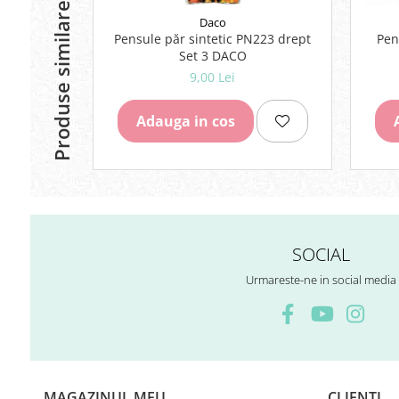
Produse similare
Daco
Pensule păr sintetic PN223 drept
Pen
Set 3 DACO
9,00 Lei
Adauga in cos
SOCIAL
Urmareste-ne in social media
MAGAZINUL MEU
CLIENTI