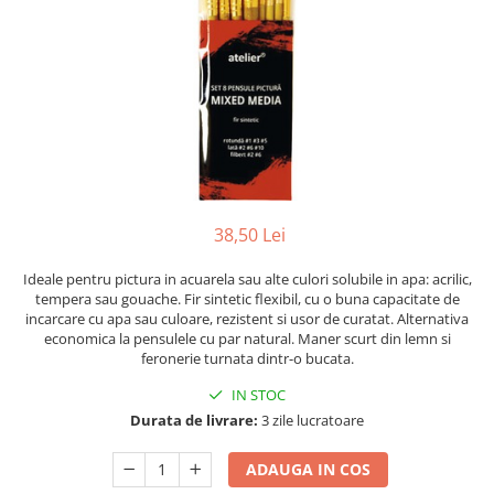
Suporti pictura
Caiete A4
Ceasuri
Caiete A5
Blocuri pictura
Harti si Globuri
Caiete Speciale
Panza pe sasiu
Lazi
Coperte Plastic
Auxiliare pictura
Litere si cifre
Spirala
Alte auxiliare
Capsatoare ,Decapsatoare,
Machete lemn
Auxiliare pictura in acrilic
Perforatoare
Auxiliare pictura in tempera. guase
Puzzle 3D
Carnetele
Auxiliare pictura in ulei
38,50 Lei
Rame si suporti foto
Creioane Colorate scoala
Grunduri
Ideale pentru pictura in acuarela sau alte culori solubile in apa: acrilic,
Mape si Tuburi port desen
Creioane cerate
tempera sau gouache. Fir sintetic flexibil, cu o buna capacitate de
Sevalete
Creioane colorate
incarcare cu apa sau culoare, rezistent si usor de curatat. Alternativa
economica la pensulele cu par natural. Maner scurt din lemn si
Creioane colorate acuarelabile
Sevalete teren
feronerie turnata dintr-o bucata.
Foarfece/Cuttere si Produse de
Accesorii pictura
taiere
IN STOC
Cutite pictura
Durata de livrare:
3 zile lucratoare
Folii protectie , mape, dosare
Pahare pictura
Ghiozdane
Palete
ADAUGA IN COS