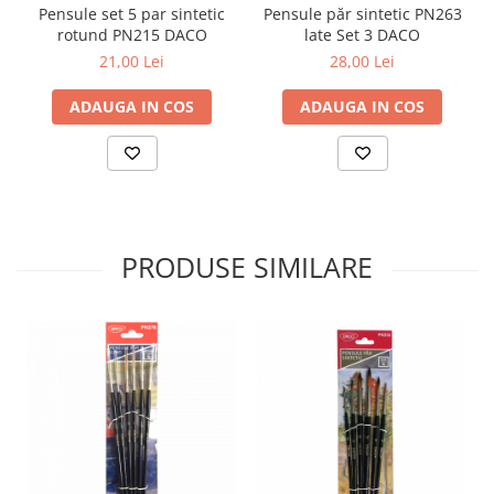
Pensule set 5 par sintetic
Pensule păr sintetic PN263
Plicuri
rotund PN215 DACO
late Set 3 DACO
Radiere scoala
21,00 Lei
28,00 Lei
Rezerve
ADAUGA IN COS
ADAUGA IN COS
Cerneala
Cerneala Calimara, Patroane
Markere
Termosensibile
Table magnetice si de pluta
PRODUSE SIMILARE