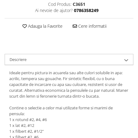
Hartie
Cod Produs:
C3651
Carton Colorat
Ai nevoie de ajutor?
0786358249
Hartie Colorata
Adauga la Favorite
Cere informatii
Hartie Copiator
Hartie Creponata
Hartie Foto
Hartie Glasata
Instrumente de scris
Descriere
Accesorii scriere
Ideale pentru pictura in acuarela sau alte culori solubile in apa:
Creioane automate , mine
acrilic, tempera sau gouache. Fir sintetic flexibil, cu o buna
Creioane grafice
capacitate de incarcare cu apa sau culoare, rezistent si usor de
curatat. Alternativa economica la pensulele cu par natural. Maner
Cu stergere
scurt din lemn si feronerie turnata dintr-o bucata.
Linere
Pixuri
Contine o selectie a celor mai utilizate forme si marimi de
pensula:
Rollere
1 x rotund #2, #4, #6
Stilouri
1 x lat #2, #12
1 x filbert #2, #1/2"
Laminatoare si accesorii
1 x filbert #2, #6