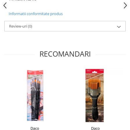
Liniare , truse geometrie
Lipici
Informatii conformitate produs
Lipici Solid
Review-uri
(0)
Lipici Lichid
Markere si Carioci
Carioci
RECOMANDARI
Markere
Markere Acrilice
Markere creta lichida
Markere Evidentiatoare Highlighter
Markere Permanente
Markere Whiteboard
Penare
Pensule scolare
Picuri si corectoare
Plastelina
Daco
Daco