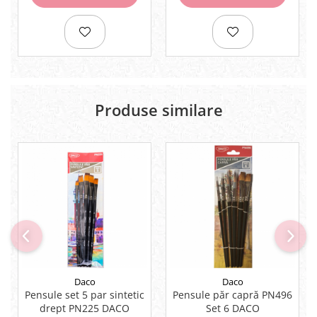
Rezerve
Cerneala
Cerneala Calimara, Patroane
Markere
Termosensibile
Table magnetice si de pluta
Produse similare
Daco
Daco
Pensule set 5 par sintetic
Pensule păr capră PN496
drept PN225 DACO
Set 6 DACO