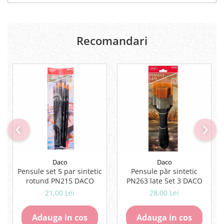
Lipici Solid
Lipici Lichid
Markere si Carioci
Recomandari
Carioci
Markere
Markere Acrilice
Markere creta lichida
Markere Evidentiatoare Highlighter
Markere Permanente
Markere Whiteboard
Penare
Pensule scolare
Daco
Daco
Picuri si corectoare
Pensule set 5 par sintetic
Pensule păr sintetic
rotund PN215 DACO
PN263 late Set 3 DACO
Plastelina
21,00 Lei
28,00 Lei
Plicuri
Radiere scoala
Adauga in cos
Adauga in cos