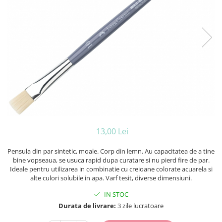
Caiete A4
Blocuri pictura
Ceasuri
Caiete A5
Panza pe sasiu
Harti si Globuri
Caiete Speciale
Auxiliare pictura
Coperte Plastic
Lazi
Alte auxiliare
Spirala
Litere si cifre
Auxiliare pictura in acrilic
Capsatoare ,Decapsatoare,
Machete lemn
Auxiliare pictura in tempera. guase
Perforatoare
Auxiliare pictura in ulei
Puzzle 3D
Carnetele
Grunduri
Rame si suporti foto
Creioane Colorate scoala
Mape si Tuburi port desen
Creioane cerate
Sevalete
13,00 Lei
Creioane colorate
Sevalete teren
Creioane colorate acuarelabile
Accesorii pictura
Pensula din par sintetic, moale. Corp din lemn. Au capacitatea de a tine
Foarfece/Cuttere si Produse de
bine vopseaua, se usuca rapid dupa curatare si nu pierd fire de par.
Cutite pictura
taiere
Ideale pentru utilizarea in combinatie cu creioane colorate acuarela si
Pahare pictura
alte culori solubile in apa. Varf tesit, diverse dimensiuni.
Folii protectie , mape, dosare
Palete
IN STOC
Ghiozdane
Durata de livrare:
3 zile lucratoare
Hartie