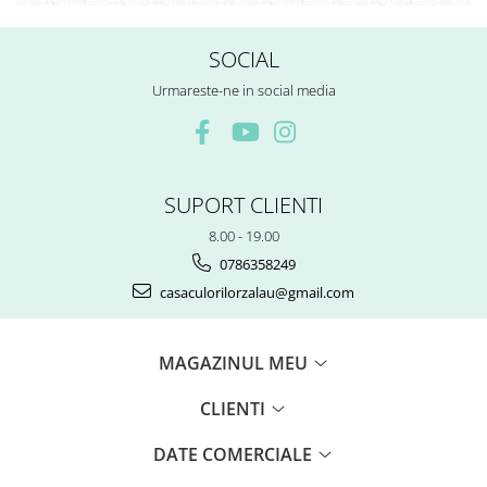
Rezerve
Cerneala
SOCIAL
Cerneala Calimara, Patroane
Urmareste-ne in social media
Markere
Termosensibile
Table magnetice si de pluta
SUPORT CLIENTI
8.00 - 19.00
0786358249
casaculorilorzalau@gmail.com
MAGAZINUL MEU
CLIENTI
DATE COMERCIALE