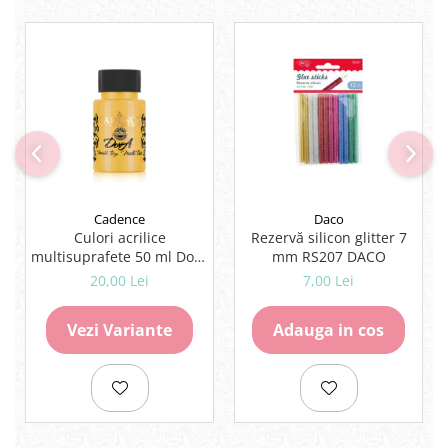
Lipici Solid
Lipici Lichid
Markere si Carioci
Carioci
Markere
Markere Acrilice
Markere creta lichida
Markere Evidentiatoare Highlighter
Cadence
Daco
Markere Permanente
Culori acrilice
Rezervă silicon glitter 7
Markere Whiteboard
multisuprafete 50 ml Dora
mm RS207 DACO
Penare
Metallic Cadence
20,00 Lei
7,00 Lei
Pensule scolare
Vezi Variante
Adauga in cos
Picuri si corectoare
Plastelina
Plicuri
Radiere scoala