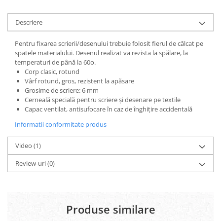
Carton Colorat
Hartie Colorata
Descriere
Hartie Copiator
Hartie Creponata
Pentru fixarea scrierii/desenului trebuie folosit fierul de călcat pe
spatele materialului. Desenul realizat va rezista la spălare, la
Hartie Foto
temperaturi de până la 60o.
Hartie Glasata
Corp clasic, rotund
Instrumente de scris
Vârf rotund, gros, rezistent la apăsare
Grosime de scriere: 6 mm
Accesorii scriere
Cerneală specială pentru scriere și desenare pe textile
Creioane automate , mine
Capac ventilat, antisufocare în caz de înghițire accidentală
Creioane grafice
Informatii conformitate produs
Cu stergere
Linere
Video
(1)
Pixuri
Rollere
Review-uri
(0)
Stilouri
Laminatoare si accesorii
Liniare , truse geometrie
Produse similare
Lipici