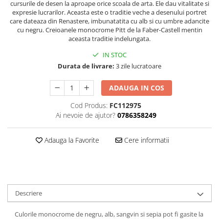
Hartie
cursurile de desen la aproape orice scoala de arta. Ele dau vitalitate si
expresie lucrarilor. Aceasta este o traditie veche a desenului portret
Carton Colorat
care dateaza din Renastere, imbunatatita cu alb si cu umbre adancite
Hartie Colorata
cu negru. Creioanele monocrome Pitt de la Faber-Castell mentin
aceasta traditie indelungata.
Hartie Copiator
Hartie Creponata
IN STOC
Durata de livrare:
3 zile lucratoare
Hartie Foto
Hartie Glasata
ADAUGA IN COS
Instrumente de scris
Cod Produs:
FC112975
Accesorii scriere
Ai nevoie de ajutor?
0786358249
Creioane automate , mine
Creioane grafice
Adauga la Favorite
Cere informatii
Cu stergere
Linere
Pixuri
Rollere
Descriere
Stilouri
Laminatoare si accesorii
Culorile monocrome de negru, alb, sangvin si sepia pot fi gasite la