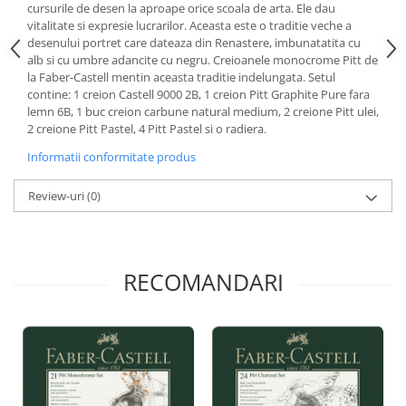
cursurile de desen la aproape orice scoala de arta. Ele dau
Liniare , truse geometrie
vitalitate si expresie lucrarilor. Aceasta este o traditie veche a
Lipici
desenului portret care dateaza din Renastere, imbunatatita cu
alb si cu umbre adancite cu negru. Creioanele monocrome Pitt de
Lipici Solid
la Faber-Castell mentin aceasta traditie indelungata. Setul
Lipici Lichid
contine: 1 creion Castell 9000 2B, 1 creion Pitt Graphite Pure fara
lemn 6B, 1 buc creion carbune natural medium, 2 creione Pitt ulei,
Markere si Carioci
2 creione Pitt Pastel, 4 Pitt Pastel si o radiera.
Carioci
Informatii conformitate produs
Markere
Markere Acrilice
Review-uri
(0)
Markere creta lichida
Markere Evidentiatoare Highlighter
Markere Permanente
RECOMANDARI
Markere Whiteboard
Penare
Pensule scolare
Picuri si corectoare
Plastelina