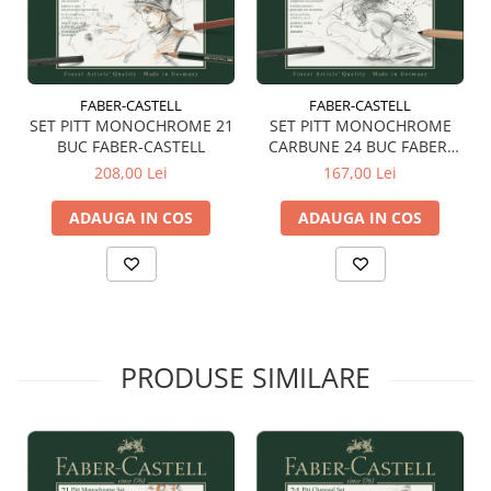
Plicuri
Radiere scoala
Rezerve
FABER-CASTELL
FABER-CASTELL
Cerneala
SET PITT MONOCHROME 21
SET PITT MONOCHROME
BUC FABER-CASTELL
CARBUNE 24 BUC FABER-
Cerneala Calimara, Patroane
CASTELL
208,00 Lei
167,00 Lei
Markere
Termosensibile
ADAUGA IN COS
ADAUGA IN COS
Table magnetice si de pluta
PRODUSE SIMILARE