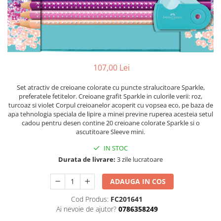
Suporti pictura
Caiete A4
Ceasuri
Caiete A5
Blocuri pictura
Harti si Globuri
Caiete Speciale
Panza pe sasiu
Lazi
Coperte Plastic
Auxiliare pictura
Litere si cifre
Spirala
Alte auxiliare
107,00 Lei
Capsatoare ,Decapsatoare,
Machete lemn
Auxiliare pictura in acrilic
Perforatoare
Set atractiv de creioane colorate cu puncte stralucitoare Sparkle,
Auxiliare pictura in tempera. guase
Puzzle 3D
preferatele fetitelor. Creioane grafit Sparkle in culorile verii: roz,
Carnetele
Auxiliare pictura in ulei
Rame si suporti foto
turcoaz si violet Corpul creioanelor acoperit cu vopsea eco, pe baza de
Creioane Colorate scoala
Grunduri
apa tehnologia speciala de lipire a minei previne ruperea acesteia setul
cadou pentru desen contine 20 creioane colorate Sparkle si o
Mape si Tuburi port desen
Creioane cerate
ascutitoare Sleeve mini.
Sevalete
Creioane colorate
IN STOC
Creioane colorate acuarelabile
Sevalete teren
Durata de livrare:
3 zile lucratoare
Foarfece/Cuttere si Produse de
Accesorii pictura
taiere
ADAUGA IN COS
Cutite pictura
Folii protectie , mape, dosare
Pahare pictura
Cod Produs:
FC201641
Ghiozdane
Palete
Ai nevoie de ajutor?
0786358249