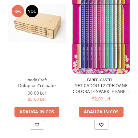
-6%
NOU
Inedit Craft
FABER-CASTELL
Dulapior Creioane
SET CADOU 12 CREIOANE
COLORATE SPARKLE FABER-
90,00 Lei
CASTELL
52,00 Lei
85,00 Lei
ADAUGA IN COS
ADAUGA IN COS