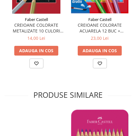
Plicuri
Radiere scoala
Faber Castell
Faber Castell
Rezerve
CREIOANE COLORATE
CREIOANE COLORATE
METALIZATE 10 CULORI
ACUARELA 12 BUC +
Cerneala
FABER-CASTELL
PENSULA FABER-CASTELL
14,00 Lei
23,00 Lei
Cerneala Calimara, Patroane
Markere
ADAUGA IN COS
ADAUGA IN COS
Termosensibile
Table magnetice si de pluta
PRODUSE SIMILARE