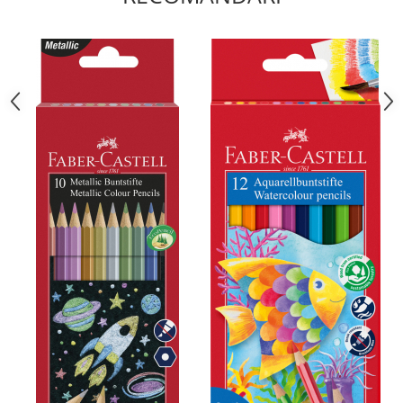
Liniare , truse geometrie
Lipici
Lipici Solid
Lipici Lichid
Markere si Carioci
Carioci
Markere
Markere Acrilice
Markere creta lichida
Markere Evidentiatoare Highlighter
Markere Permanente
Markere Whiteboard
Penare
Pensule scolare
Picuri si corectoare
Plastelina