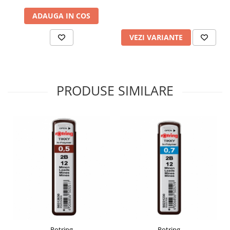
Plicuri
ADAUGA IN COS
Radiere scoala
VEZI VARIANTE
Rezerve
Cerneala
Cerneala Calimara, Patroane
Markere
PRODUSE SIMILARE
Termosensibile
Table magnetice si de pluta
Rotring
Rotring