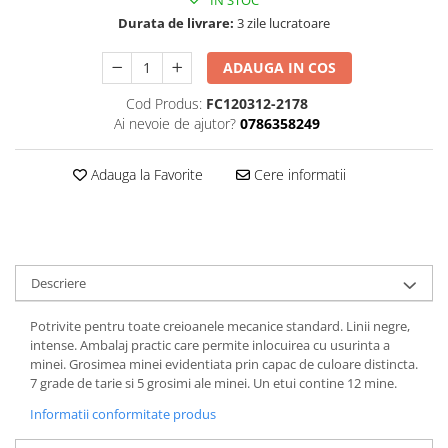
IN STOC
Hartie
Durata de livrare:
3 zile lucratoare
Carton Colorat
Hartie Colorata
ADAUGA IN COS
Hartie Copiator
Cod Produs:
FC120312-2178
Hartie Creponata
Ai nevoie de ajutor?
0786358249
Hartie Foto
Hartie Glasata
Adauga la Favorite
Cere informatii
Instrumente de scris
Accesorii scriere
Creioane automate , mine
Creioane grafice
Descriere
Cu stergere
Linere
Potrivite pentru toate creioanele mecanice standard. Linii negre,
intense. Ambalaj practic care permite inlocuirea cu usurinta a
Pixuri
minei. Grosimea minei evidentiata prin capac de culoare distincta.
Rollere
7 grade de tarie si 5 grosimi ale minei. Un etui contine 12 mine.
Stilouri
Informatii conformitate produs
Laminatoare si accesorii