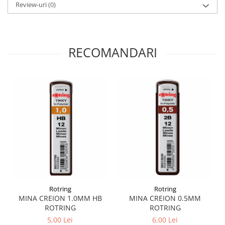
Review-uri
(0)
Liniare , truse geometrie
Lipici
Lipici Solid
RECOMANDARI
Lipici Lichid
Markere si Carioci
Carioci
Markere
Markere Acrilice
Markere creta lichida
Markere Evidentiatoare Highlighter
Markere Permanente
Markere Whiteboard
Penare
Pensule scolare
Rotring
Rotring
MINA CREION 1.0MM HB
MINA CREION 0.5MM
Picuri si corectoare
ROTRING
ROTRING
Plastelina
5,00 Lei
6,00 Lei