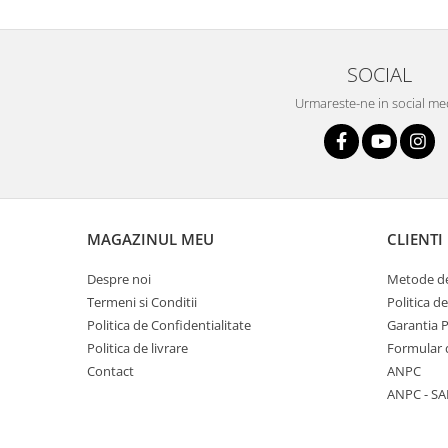
SOCIAL
Urmareste-ne in social me
MAGAZINUL MEU
CLIENTI
Despre noi
Metode de
Termeni si Conditii
Politica d
Politica de Confidentialitate
Garantia 
Politica de livrare
Formular 
Contact
ANPC
ANPC - SA