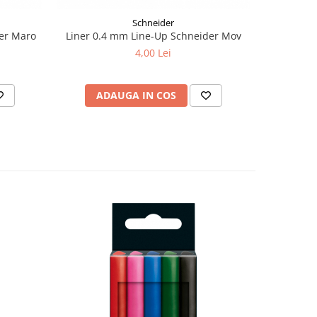
Schneider
er Maro
Liner 0.4 mm Line-Up Schneider Mov
Liner 0.
4,00 Lei
ADAUGA IN COS
AD