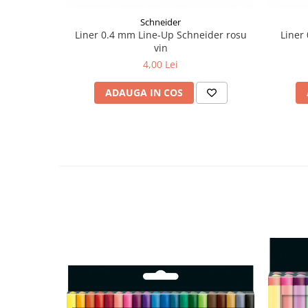
Liniare , truse geometrie
Schneider
Lipici
Liner 0.4 mm Line-Up Schneider rosu
Liner
vin
Lipici Solid
4,00 Lei
Lipici Lichid
Markere si Carioci
ADAUGA IN COS
Carioci
Markere
Markere Acrilice
Markere creta lichida
Markere Evidentiatoare Highlighter
Markere Permanente
Markere Whiteboard
Penare
Pensule scolare
Picuri si corectoare
Plastelina