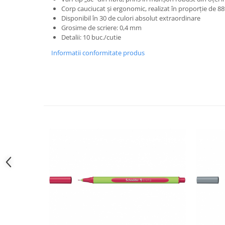
Hartie
Corp cauciucat și ergonomic, realizat în proporție de 8
Carton Colorat
Disponibil în 30 de culori absolut extraordinare
Grosime de scriere: 0,4 mm
Hartie Colorata
Detalii: 10 buc./cutie
Hartie Copiator
Informatii conformitate produs
Hartie Creponata
Hartie Foto
Hartie Glasata
Instrumente de scris
Accesorii scriere
Creioane automate , mine
Creioane grafice
Cu stergere
Linere
Pixuri
Rollere
Stilouri
Laminatoare si accesorii