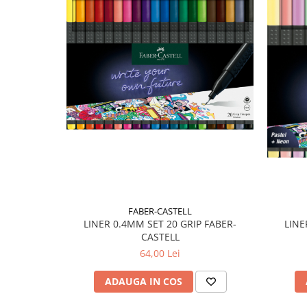
Plicuri
Radiere scoala
Rezerve
Cerneala
Cerneala Calimara, Patroane
Markere
Termosensibile
Table magnetice si de pluta
FABER-CASTELL
LINE
LINER 0.4MM SET 20 GRIP FABER-
CASTELL
64,00 Lei
ADAUGA IN COS