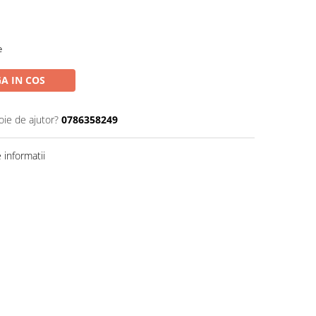
e
A IN COS
oie de ajutor?
0786358249
informatii