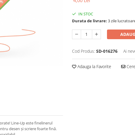
4,00 Lei
IN STOC
Durata de livrare:
3 zile lucratoar
ADAUG
Cod Produs:
SD-016276
Ai nev
Adauga la Favorite
Cere 
rate! Line-Up este finelinerul
ntru desen și scriere foarte fină.
noxidabil