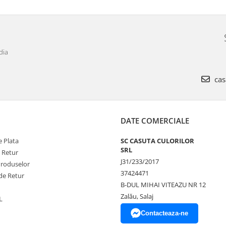
dia
cas
DATE COMERCIALE
 Plata
SC CASUTA CULORILOR
SRL
e Retur
J31/233/2017
Produselor
37424471
de Retur
B-DUL MIHAI VITEAZU NR 12
Zalău, Salaj
L
Contacteaza-ne