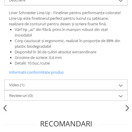
Hartie
Carton Colorat
Liner Schneider Line-Up - Fineliner pentru performanțe colorate!
Hartie Colorata
Line-Up este finelinerul perfect pentru lucrul cu șabloane,
realizare de contururi pentru desen și scriere foarte fină.
Hartie Copiator
Vârf tip „ac” din fibră, prins în manșon robust din oțel
Hartie Creponata
inoxidabil
Hartie Foto
Corp cauciucat și ergonomic, realizat în proporție de 88% din
plastic biodegradabil
Hartie Glasata
Disponibil în 30 de culori absolut extraordinare
Instrumente de scris
Grosime de scriere: 0,4 mm
Detalii: 10 buc./cutie
Accesorii scriere
Informatii conformitate produs
Creioane automate , mine
Creioane grafice
Video
(1)
Cu stergere
Review-uri
(0)
Linere
Pixuri
Rollere
Stilouri
RECOMANDARI
Laminatoare si accesorii