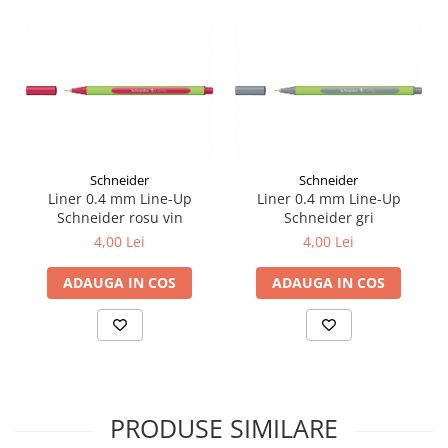
Liniare , truse geometrie
Lipici
Lipici Solid
Lipici Lichid
Markere si Carioci
Carioci
Schneider
Schneider
Markere
Liner 0.4 mm Line-Up
Liner 0.4 mm Line-Up
Markere Acrilice
Schneider rosu vin
Schneider gri
Markere creta lichida
4,00 Lei
4,00 Lei
Markere Evidentiatoare Highlighter
ADAUGA IN COS
ADAUGA IN COS
Markere Permanente
Markere Whiteboard
Penare
Pensule scolare
Picuri si corectoare
PRODUSE SIMILARE
Plastelina