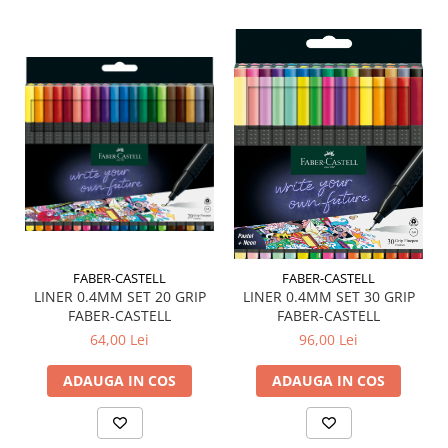
Plicuri
Radiere scoala
Rezerve
Cerneala
Cerneala Calimara, Patroane
Markere
Termosensibile
Table magnetice si de pluta
FABER-CASTELL
FABER-CASTELL
LINER 0.4MM SET 20 GRIP
LINER 0.4MM SET 30 GRIP
FABER-CASTELL
FABER-CASTELL
64,00 Lei
96,00 Lei
ADAUGA IN COS
ADAUGA IN COS