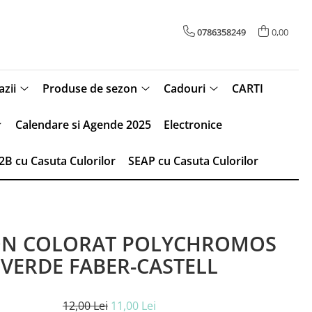
0786358249
0,00
zii
Produse de sezon
Cadouri
CARTI
Calendare si Agende 2025
Electronice
2B cu Casuta Culorilor
SEAP cu Casuta Culorilor
ON COLORAT POLYCHROMOS
VERDE FABER-CASTELL
12,00 Lei
11,00 Lei