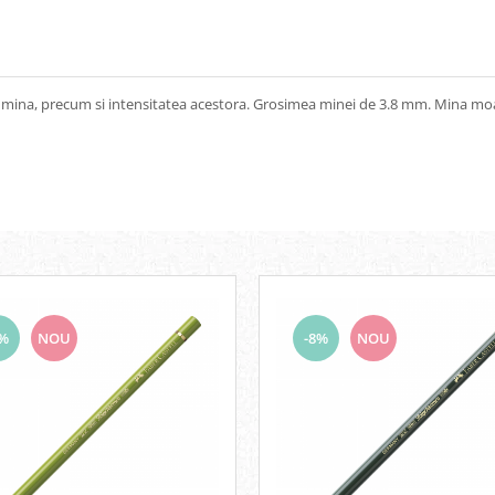
a lumina, precum si intensitatea acestora. Grosimea minei de 3.8 mm. Mina moa
8%
NOU
-8%
NOU