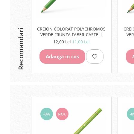
Lipici Solid
Lipici Lichid
Markere si Carioci
CREION COLORAT POLYCHROMOS
CRE
Recomandari
Carioci
VERDE FRUNZA FABER-CASTELL
VER
Markere
12,00 Lei
11,00 Lei
Markere Acrilice
Markere creta lichida
Adauga in cos
Markere Evidentiatoare Highlighter
Markere Permanente
Markere Whiteboard
Penare
Pensule scolare
Picuri si corectoare
Plastelina
-8%
NOU
-
Plicuri
Radiere scoala