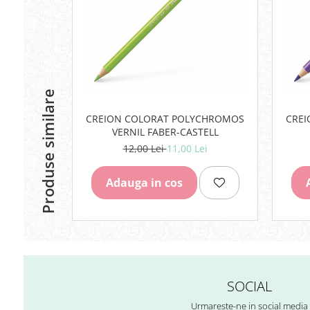
Rezerve
Cerneala
Cerneala Calimara, Patroane
Markere
Termosensibile
Table magnetice si de pluta
Produse similare
CREION COLORAT POLYCHROMOS
CRE
VERNIL FABER-CASTELL
12,00 Lei
11,00 Lei
Adauga in cos
SOCIAL
Urmareste-ne in social media