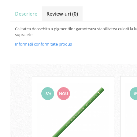
Carton Colorat
Hartie Colorata
Descriere
Review-uri
(0)
Hartie Copiator
Hartie Creponata
Calitatea deosebita a pigmentilor garanteaza stabilitatea culorii l
Hartie Foto
suprafete.
Hartie Glasata
Informatii conformitate produs
Instrumente de scris
Accesorii scriere
Creioane automate , mine
Creioane grafice
Cu stergere
Linere
Pixuri
-8%
NOU
-
Rollere
Stilouri
Laminatoare si accesorii
Liniare , truse geometrie
Lipici