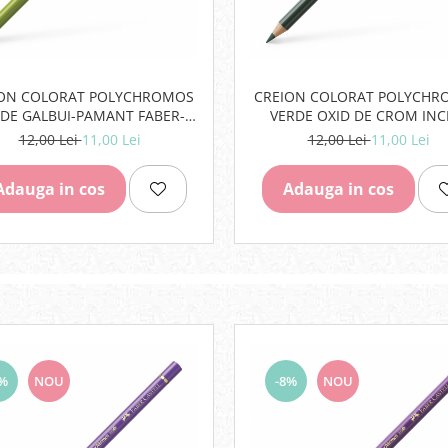
ION COLORAT POLYCHROMOS
CREION COLORAT POLYCHR
DE GALBUI-PAMANT FABER-
VERDE OXID DE CROM INC
CASTELL
FABER-CASTE
12,00 Lei
11,00 Lei
12,00 Lei
11,00 Lei
Adauga in cos
Adauga in cos
8%
NOU
-8%
NOU