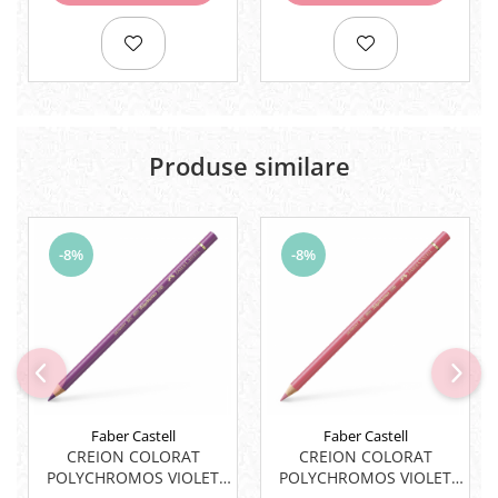
Rezerve
Cerneala
Cerneala Calimara, Patroane
Markere
Termosensibile
Table magnetice si de pluta
Produse similare
-8%
-8%
Faber Castell
Faber Castell
CREION COLORAT
CREION COLORAT
POLYCHROMOS VIOLET
POLYCHROMOS VIOLET