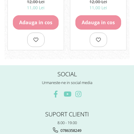
ROSCAT FABER-CASTELL
ROZ FABER-CASTELL
12,00 Lei
12,00 Lei
11,00 Lei
11,00 Lei
Adauga in cos
Adauga in cos
SOCIAL
Urmareste-ne in social media
SUPORT CLIENTI
8.00 - 19.00
0786358249