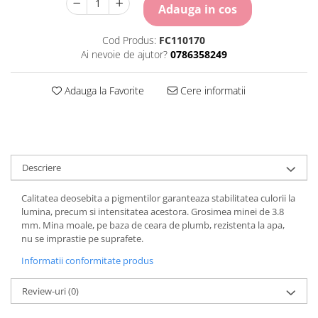
Carton Colorat
Adauga in cos
Hartie Colorata
Cod Produs:
FC110170
Hartie Copiator
Ai nevoie de ajutor?
0786358249
Hartie Creponata
Hartie Foto
Adauga la Favorite
Cere informatii
Hartie Glasata
Instrumente de scris
Accesorii scriere
Creioane automate , mine
Creioane grafice
Descriere
Cu stergere
Calitatea deosebita a pigmentilor garanteaza stabilitatea culorii la
Linere
lumina, precum si intensitatea acestora. Grosimea minei de 3.8
Pixuri
mm. Mina moale, pe baza de ceara de plumb, rezistenta la apa,
Rollere
nu se imprastie pe suprafete.
Stilouri
Informatii conformitate produs
Laminatoare si accesorii
Liniare , truse geometrie
Review-uri
(0)
Lipici