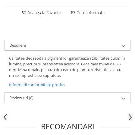
Hartie
Carton Colorat
Adauga la Favorite
Cere informatii
Hartie Colorata
Hartie Copiator
Hartie Creponata
Hartie Foto
Descriere
Hartie Glasata
Instrumente de scris
Calitatea deosebita a pigmentilor garanteaza stabilitatea culorii la
lumina, precum si intensitatea acestora. Grosimea minei de 3.8
Accesorii scriere
mm. Mina moale, pe baza de ceara de plumb, rezistenta la apa,
Creioane automate , mine
nu se imprastie pe suprafete.
Creioane grafice
Informatii conformitate produs
Cu stergere
Linere
Review-uri
(0)
Pixuri
Rollere
Stilouri
RECOMANDARI
Laminatoare si accesorii