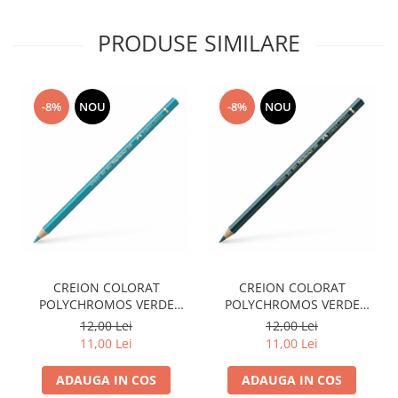
Plicuri
PRODUSE SIMILARE
Radiere scoala
Rezerve
Cerneala
-8%
NOU
-8%
NOU
Cerneala Calimara, Patroane
Markere
Termosensibile
Table magnetice si de pluta
CREION COLORAT
CREION COLORAT
POLYCHROMOS VERDE
POLYCHROMOS VERDE
COBALT FABER-CASTELL
COBALT INCHIS FABER-
12,00 Lei
12,00 Lei
CASTELL
11,00 Lei
11,00 Lei
ADAUGA IN COS
ADAUGA IN COS