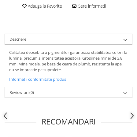
Hartie
Adauga la Favorite
Cere informatii
Carton Colorat
Hartie Colorata
Hartie Copiator
Hartie Creponata
Descriere
Hartie Foto
Hartie Glasata
Calitatea deosebita a pigmentilor garanteaza stabilitatea culorii la
Instrumente de scris
lumina, precum si intensitatea acestora. Grosimea minei de 3.8
mm. Mina moale, pe baza de ceara de plumb, rezistenta la apa,
Accesorii scriere
nu se imprastie pe suprafete.
Creioane automate , mine
Informatii conformitate produs
Creioane grafice
Cu stergere
Review-uri
(0)
Linere
Pixuri
Rollere
RECOMANDARI
Stilouri
Laminatoare si accesorii