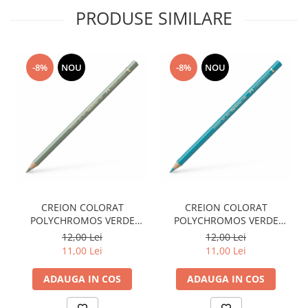
Plicuri
PRODUSE SIMILARE
Radiere scoala
Rezerve
-8%
NOU
-8%
NOU
Cerneala
Cerneala Calimara, Patroane
Markere
Termosensibile
Table magnetice si de pluta
CREION COLORAT
CREION COLORAT
POLYCHROMOS VERDE
POLYCHROMOS VERDE
ARCTIC FABER-CASTELL
COBALT FABER-CASTELL
12,00 Lei
12,00 Lei
11,00 Lei
11,00 Lei
ADAUGA IN COS
ADAUGA IN COS