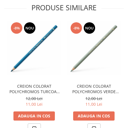
Plicuri
PRODUSE SIMILARE
Radiere scoala
Rezerve
-8%
NOU
-8%
NOU
Cerneala
Cerneala Calimara, Patroane
Markere
Termosensibile
Table magnetice si de pluta
CREION COLORAT
CREION COLORAT
POLYCHROMOS TURCOAZ
POLYCHROMOS VERDE
COBALT FABER-CASTELL
ARCTIC FABER-CASTELL
12,00 Lei
12,00 Lei
11,00 Lei
11,00 Lei
ADAUGA IN COS
ADAUGA IN COS