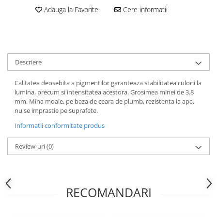
Hartie
Adauga la Favorite
Cere informatii
Carton Colorat
Hartie Colorata
Hartie Copiator
Hartie Creponata
Descriere
Hartie Foto
Hartie Glasata
Calitatea deosebita a pigmentilor garanteaza stabilitatea culorii la
Instrumente de scris
lumina, precum si intensitatea acestora. Grosimea minei de 3.8
mm. Mina moale, pe baza de ceara de plumb, rezistenta la apa,
Accesorii scriere
nu se imprastie pe suprafete.
Creioane automate , mine
Informatii conformitate produs
Creioane grafice
Cu stergere
Review-uri
(0)
Linere
Pixuri
Rollere
RECOMANDARI
Stilouri
Laminatoare si accesorii