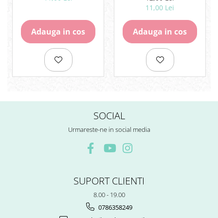
CASTELL
CASTELL
11,00 Lei
Adauga in cos
Adauga in cos
SOCIAL
Urmareste-ne in social media
SUPORT CLIENTI
8.00 - 19.00
0786358249