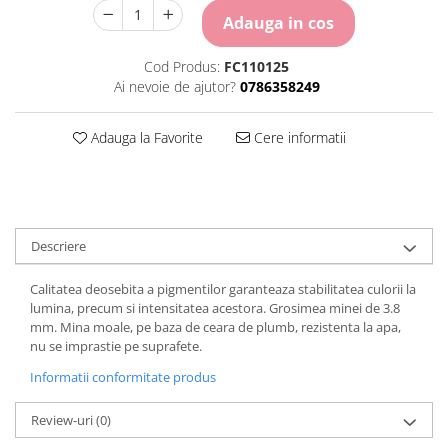
Carton Colorat
Adauga in cos
Hartie Colorata
Hartie Copiator
Cod Produs:
FC110125
Hartie Creponata
Ai nevoie de ajutor?
0786358249
Hartie Foto
Hartie Glasata
Adauga la Favorite
Cere informatii
Instrumente de scris
Accesorii scriere
Creioane automate , mine
Creioane grafice
Descriere
Cu stergere
Linere
Calitatea deosebita a pigmentilor garanteaza stabilitatea culorii la
Pixuri
lumina, precum si intensitatea acestora. Grosimea minei de 3.8
mm. Mina moale, pe baza de ceara de plumb, rezistenta la apa,
Rollere
nu se imprastie pe suprafete.
Stilouri
Informatii conformitate produs
Laminatoare si accesorii
Liniare , truse geometrie
Review-uri
(0)
Lipici