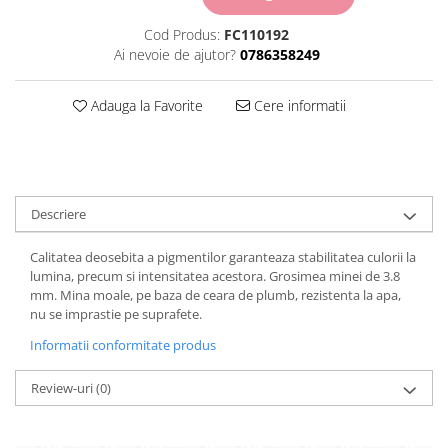
Carton Colorat
Cod Produs:
FC110192
Hartie Colorata
Ai nevoie de ajutor?
0786358249
Hartie Copiator
Hartie Creponata
Adauga la Favorite
Cere informatii
Hartie Foto
Hartie Glasata
Instrumente de scris
Accesorii scriere
Creioane automate , mine
Descriere
Creioane grafice
Calitatea deosebita a pigmentilor garanteaza stabilitatea culorii la
Cu stergere
lumina, precum si intensitatea acestora. Grosimea minei de 3.8
Linere
mm. Mina moale, pe baza de ceara de plumb, rezistenta la apa,
Pixuri
nu se imprastie pe suprafete.
Rollere
Informatii conformitate produs
Stilouri
Laminatoare si accesorii
Review-uri
(0)
Liniare , truse geometrie
Lipici