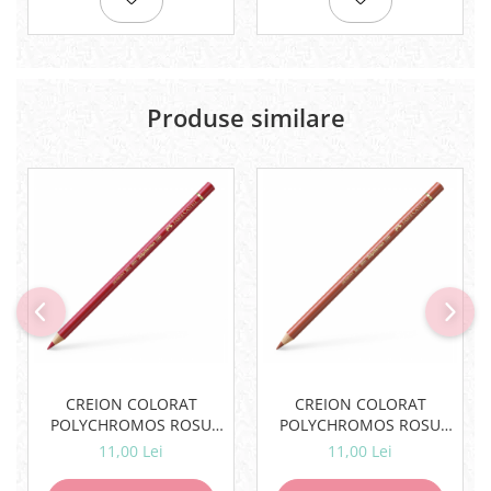
Rezerve
Cerneala
Cerneala Calimara, Patroane
Markere
Produse similare
Termosensibile
Table magnetice si de pluta
CREION COLORAT
CREION COLORAT
POLYCHROMOS ROSU
POLYCHROMOS ROSU
PURPURIU INTENS FABER-
SANGVIN FABER-CASTELL
11,00 Lei
11,00 Lei
CASTELL