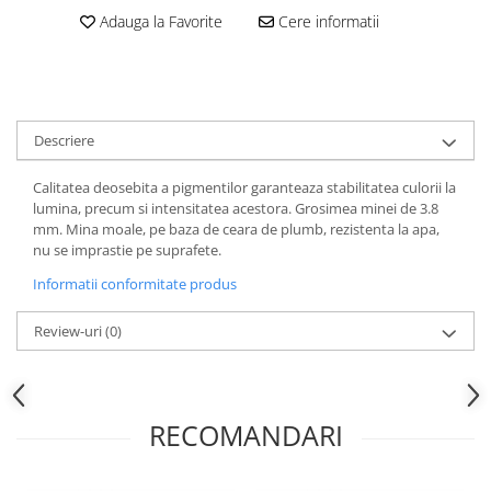
Hartie
Adauga la Favorite
Cere informatii
Carton Colorat
Hartie Colorata
Hartie Copiator
Hartie Creponata
Descriere
Hartie Foto
Hartie Glasata
Calitatea deosebita a pigmentilor garanteaza stabilitatea culorii la
Instrumente de scris
lumina, precum si intensitatea acestora. Grosimea minei de 3.8
mm. Mina moale, pe baza de ceara de plumb, rezistenta la apa,
Accesorii scriere
nu se imprastie pe suprafete.
Creioane automate , mine
Informatii conformitate produs
Creioane grafice
Cu stergere
Review-uri
(0)
Linere
Pixuri
Rollere
RECOMANDARI
Stilouri
Laminatoare si accesorii