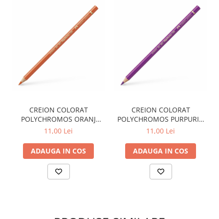
Liniare , truse geometrie
Lipici
Lipici Solid
Lipici Lichid
Markere si Carioci
Carioci
Markere
Markere Acrilice
CREION COLORAT
CREION COLORAT
Markere creta lichida
POLYCHROMOS ORANJ
POLYCHROMOS PURPURIU
Markere Evidentiatoare Highlighter
FABER-CASTELL
FABER-CASTELL
11,00 Lei
11,00 Lei
Markere Permanente
ADAUGA IN COS
ADAUGA IN COS
Markere Whiteboard
Penare
Pensule scolare
Picuri si corectoare
Plastelina