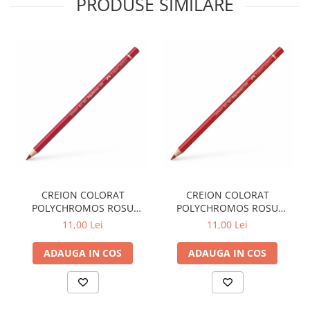
PRODUSE SIMILARE
Plicuri
Radiere scoala
Rezerve
Cerneala
Cerneala Calimara, Patroane
Markere
Termosensibile
Table magnetice si de pluta
CREION COLORAT
CREION COLORAT
POLYCHROMOS ROSU
POLYCHROMOS ROSU
CARAMIZIU FABER-CASTELL
DESCHIS FABER-CASTELL
11,00 Lei
11,00 Lei
ADAUGA IN COS
ADAUGA IN COS