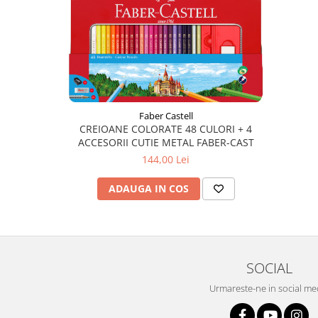
Plicuri
Radiere scoala
Rezerve
Cerneala
Cerneala Calimara, Patroane
Markere
Faber Castell
CREIOANE COLORATE 48 CULORI + 4
Termosensibile
ACCESORII CUTIE METAL FABER-CAST
Table magnetice si de pluta
144,00 Lei
ADAUGA IN COS
SOCIAL
Urmareste-ne in social me