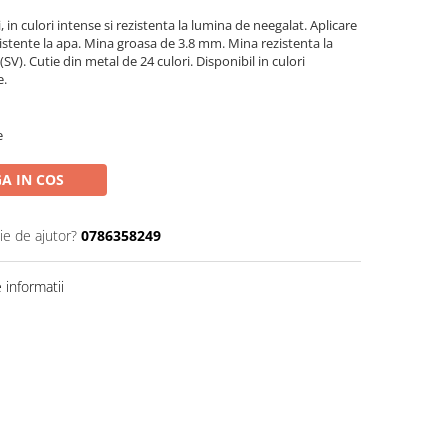
i, in culori intense si rezistenta la lumina de neegalat. Aplicare
zistente la apa. Mina groasa de 3.8 mm. Mina rezistenta la
(SV). Cutie din metal de 24 culori. Disponibil in culori
e.
e
A IN COS
ie de ajutor?
0786358249
informatii