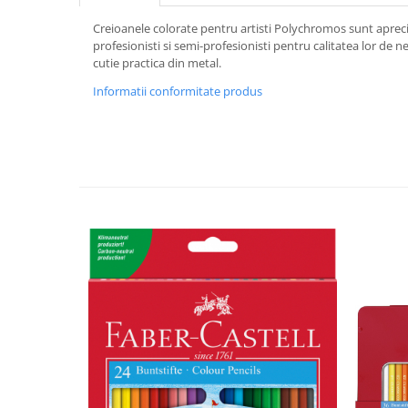
Hartie
Creioanele colorate pentru artisti Polychromos sunt aprecia
Carton Colorat
profesionisti si semi-profesionisti pentru calitatea lor de ne
Hartie Colorata
cutie practica din metal.
Hartie Copiator
Informatii conformitate produs
Hartie Creponata
Hartie Foto
Hartie Glasata
Instrumente de scris
Accesorii scriere
Creioane automate , mine
Creioane grafice
Cu stergere
Linere
Pixuri
Rollere
Stilouri
Laminatoare si accesorii