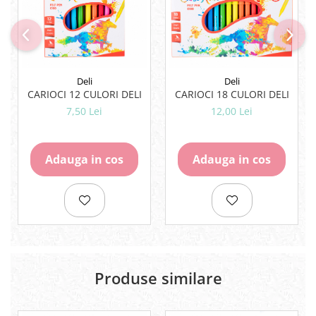
Rezerve
Cerneala
Cerneala Calimara, Patroane
Markere
Termosensibile
Deli
Deli
CARIOCI 12 CULORI DELI
CARIOCI 18 CULORI DELI
Table magnetice si de pluta
7,50 Lei
12,00 Lei
Adauga in cos
Adauga in cos
Produse similare