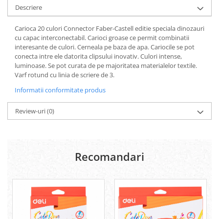
Descriere
Lipici Solid
Lipici Lichid
Carioca 20 culori Connector Faber-Castell editie speciala dinozauri
Markere si Carioci
cu capac interconectabil. Carioci groase ce permit combinatii
interesante de culori. Cerneala pe baza de apa. Cariocile se pot
Carioci
conecta intre ele datorita clipsului inovativ. Culori intense,
Markere
luminoase. Se pot curata de pe majoritatea materialelor textile.
Markere Acrilice
Varf rotund cu linia de scriere de 3.
Markere creta lichida
Informatii conformitate produs
Markere Evidentiatoare Highlighter
Markere Permanente
Review-uri
(0)
Markere Whiteboard
Penare
Pensule scolare
Recomandari
Picuri si corectoare
Plastelina
Plicuri
Radiere scoala