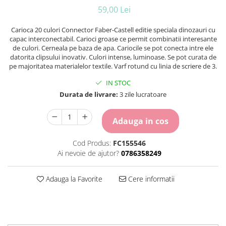
Carton Colorat
59,00 Lei
Hartie Colorata
Hartie Copiator
Carioca 20 culori Connector Faber-Castell editie speciala dinozauri cu
capac interconectabil. Carioci groase ce permit combinatii interesante
Hartie Creponata
de culori. Cerneala pe baza de apa. Cariocile se pot conecta intre ele
Hartie Foto
datorita clipsului inovativ. Culori intense, luminoase. Se pot curata de
Hartie Glasata
pe majoritatea materialelor textile. Varf rotund cu linia de scriere de 3.
Instrumente de scris
IN STOC
Accesorii scriere
Durata de livrare:
3 zile lucratoare
Creioane automate , mine
Creioane grafice
Adauga in cos
Cu stergere
Linere
Cod Produs:
FC155546
Ai nevoie de ajutor?
0786358249
Pixuri
Rollere
Stilouri
Adauga la Favorite
Cere informatii
Laminatoare si accesorii
Liniare , truse geometrie
Lipici