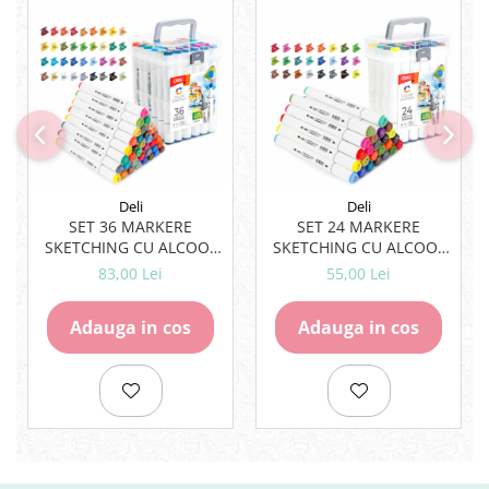
Deli
Deli
SET 36 MARKERE
SET 24 MARKERE
SKETCHING CU ALCOOL
SKETCHING CU ALCOOL
VARF DUBLU ROTUND
VARF DUBLU ROTUND
83,00 Lei
55,00 Lei
1MM/TESIT 7MM CUTIE
1MM/TESIT 7MM CUT
PLASTIC COLOR EMOTION
PLASTIC COLOR EMOTION
Adauga in cos
Adauga in cos
DELI
DELI