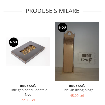
Liniare , truse geometrie
PRODUSE SIMILARE
Lipici
Lipici Solid
Lipici Lichid
NOU
Markere si Carioci
Carioci
NOU
Markere
Markere Acrilice
Markere creta lichida
Markere Evidentiatoare Highlighter
Markere Permanente
Markere Whiteboard
Penare
Inedit Craft
Inedit Craft
Pensule scolare
Cutie gablont cu dantela
Cutie vin living hinge
Picuri si corectoare
Nou
45,00 Lei
22,00 Lei
Plastelina