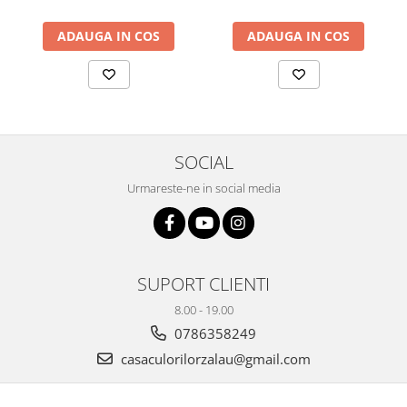
Plicuri
ADAUGA IN COS
ADAUGA IN COS
Radiere scoala
Rezerve
Cerneala
Cerneala Calimara, Patroane
Markere
SOCIAL
Termosensibile
Urmareste-ne in social media
Table magnetice si de pluta
SUPORT CLIENTI
8.00 - 19.00
0786358249
casaculorilorzalau@gmail.com