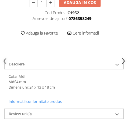
Hartie
ADAUGA IN COS
Carton Colorat
Cod Produs:
C1952
Hartie Colorata
Ai nevoie de ajutor?
0786358249
Hartie Copiator
Hartie Creponata
Adauga la Favorite
Cere informatii
Hartie Foto
Hartie Glasata
Instrumente de scris
Accesorii scriere
Descriere
Creioane automate , mine
Cufar Mdf
Creioane grafice
Mdf 4 mm
Cu stergere
Dimensiuni: 24 x 13 x 18 cm
Linere
Pixuri
Informatii conformitate produs
Rollere
Review-uri
(0)
Stilouri
Laminatoare si accesorii