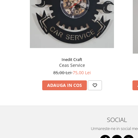
Liniare , truse geometrie
Lipici
Lipici Solid
Lipici Lichid
Markere si Carioci
Carioci
Markere
Inedit Craft
Markere Acrilice
Ceas Service
Markere creta lichida
85,00 Lei
75,00 Lei
Markere Evidentiatoare Highlighter
ADAUGA IN COS
Markere Permanente
Markere Whiteboard
Penare
Pensule scolare
SOCIAL
Picuri si corectoare
Urmareste-ne in social me
Plastelina