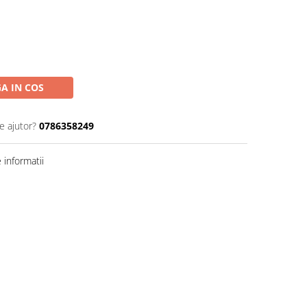
A IN COS
e ajutor?
0786358249
informatii