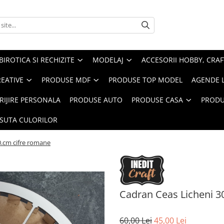
BIROTICA SI RECHIZITE
MODELAJ
ACCESORII HOBBY, CRAF
REATIVE
PRODUSE MDF
PRODUSE TOP MODEL
AGENDE 
RIJIRE PERSONALA
PRODUSE AUTO
PRODUSE CASA
PRODU
ASUTA CULORILOR
0.cm cifre romane
Cadran Ceas Licheni 3
60,00 Lei
45,00 Lei