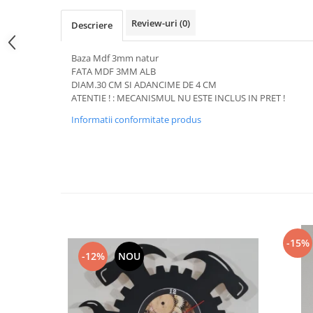
Hartie
Carton Colorat
Review-uri
(0)
Descriere
Hartie Colorata
Baza Mdf 3mm natur
Hartie Copiator
FATA MDF 3MM ALB
Hartie Creponata
DIAM.30 CM SI ADANCIME DE 4 CM
Hartie Foto
ATENTIE ! : MECANISMUL NU ESTE INCLUS IN PRET !
Hartie Glasata
Informatii conformitate produs
Instrumente de scris
Accesorii scriere
Creioane automate , mine
Creioane grafice
Cu stergere
Linere
-15%
Pixuri
-12%
NOU
Rollere
Stilouri
Laminatoare si accesorii