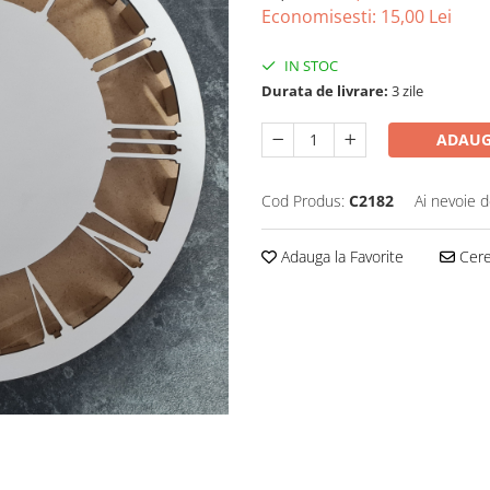
Economisesti:
15,00
Lei
IN STOC
Durata de livrare:
3 zile
ADAUG
Cod Produs:
C2182
Ai nevoie d
Adauga la Favorite
Cere 