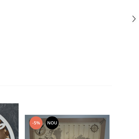
-5%
NOU