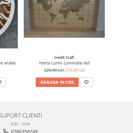
-25%
Inedit Craft
re arabe
Harta Lumii Luminata led
220,00 Lei
210,00 Lei
8
ADAUGA IN COS
V
SUPORT CLIENTI
8.00 - 19.00
0786358249