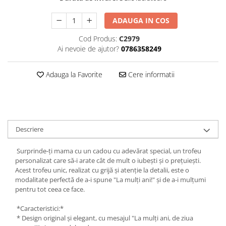
Hartie
Carton Colorat
ADAUGA IN COS
Hartie Colorata
Cod Produs:
C2979
Hartie Copiator
Ai nevoie de ajutor?
0786358249
Hartie Creponata
Hartie Foto
Adauga la Favorite
Cere informatii
Hartie Glasata
Instrumente de scris
Accesorii scriere
Creioane automate , mine
Descriere
Creioane grafice
Cu stergere
Surprinde-ți mama cu un cadou cu adevărat special, un trofeu
personalizat care să-i arate cât de mult o iubești și o prețuiești.
Linere
Acest trofeu unic, realizat cu grijă și atenție la detalii, este o
Pixuri
modalitate perfectă de a-i spune "La mulți ani!" și de a-i mulțumi
pentru tot ceea ce face.
Rollere
Stilouri
*Caracteristici:*
Laminatoare si accesorii
* Design original și elegant, cu mesajul "La mulți ani, de ziua