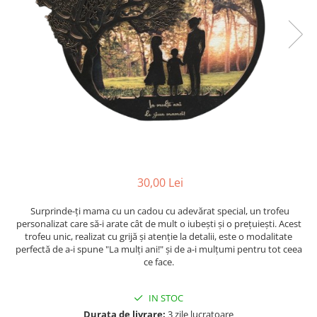
Suporti pictura
Caiete A4
Ceasuri
Caiete A5
Blocuri pictura
Harti si Globuri
Caiete Speciale
Panza pe sasiu
Lazi
Coperte Plastic
Auxiliare pictura
Litere si cifre
Spirala
Alte auxiliare
Capsatoare ,Decapsatoare,
Machete lemn
Auxiliare pictura in acrilic
Perforatoare
Auxiliare pictura in tempera. guase
Puzzle 3D
Carnetele
Auxiliare pictura in ulei
Rame si suporti foto
Creioane Colorate scoala
Grunduri
Mape si Tuburi port desen
30,00 Lei
Creioane cerate
Sevalete
Creioane colorate
Surprinde-ți mama cu un cadou cu adevărat special, un trofeu
Creioane colorate acuarelabile
Sevalete teren
personalizat care să-i arate cât de mult o iubești și o prețuiești. Acest
trofeu unic, realizat cu grijă și atenție la detalii, este o modalitate
Foarfece/Cuttere si Produse de
Accesorii pictura
perfectă de a-i spune "La mulți ani!" și de a-i mulțumi pentru tot ceea
taiere
Cutite pictura
ce face.
Folii protectie , mape, dosare
Pahare pictura
Ghiozdane
IN STOC
Palete
Durata de livrare:
3 zile lucratoare