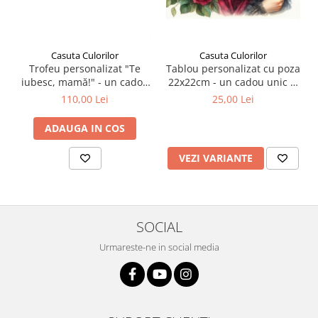
Casuta Culorilor
Casuta Culorilor
Tablou personalizat cu poza
Trofeu personalizat "Te
22x22cm - un cadou unic și
iubesc, mamă!" - un cadou
emoționant pentru cea mai
unic și emoționant pentru
25,00 Lei
110,00 Lei
specială persoană din viața
cea mai specială persoană
ta!
din viața ta -model cu flori!
ADAUGA IN COS
VEZI VARIANTE
SOCIAL
Urmareste-ne in social media