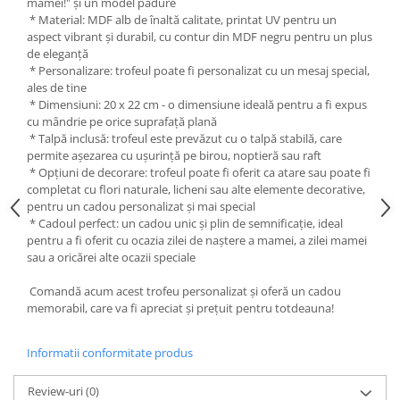
mamei!" și un model padure
Liniare , truse geometrie
* Material: MDF alb de înaltă calitate, printat UV pentru un
aspect vibrant și durabil, cu contur din MDF negru pentru un plus
Lipici
de eleganță
Lipici Solid
* Personalizare: trofeul poate fi personalizat cu un mesaj special,
ales de tine
Lipici Lichid
* Dimensiuni: 20 x 22 cm - o dimensiune ideală pentru a fi expus
Markere si Carioci
cu mândrie pe orice suprafață plană
* Talpă inclusă: trofeul este prevăzut cu o talpă stabilă, care
Carioci
permite așezarea cu ușurință pe birou, noptieră sau raft
Markere
* Opțiuni de decorare: trofeul poate fi oferit ca atare sau poate fi
Markere Acrilice
completat cu flori naturale, licheni sau alte elemente decorative,
pentru un cadou personalizat și mai special
Markere creta lichida
* Cadoul perfect: un cadou unic și plin de semnificație, ideal
Markere Evidentiatoare Highlighter
pentru a fi oferit cu ocazia zilei de naștere a mamei, a zilei mamei
Markere Permanente
sau a oricărei alte ocazii speciale
Markere Whiteboard
Comandă acum acest trofeu personalizat și oferă un cadou
Penare
memorabil, care va fi apreciat și prețuit pentru totdeauna!
Pensule scolare
Informatii conformitate produs
Picuri si corectoare
Plastelina
Review-uri
(0)