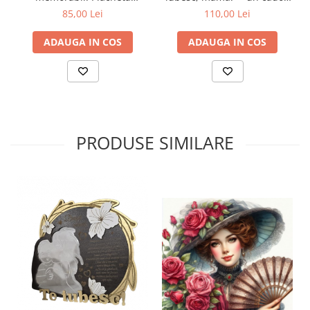
personalizată cu varsta
unic și emoționant pentru
85,00 Lei
110,00 Lei
cea mai specială persoană
din viața ta -model cu flori!
ADAUGA IN COS
ADAUGA IN COS
PRODUSE SIMILARE