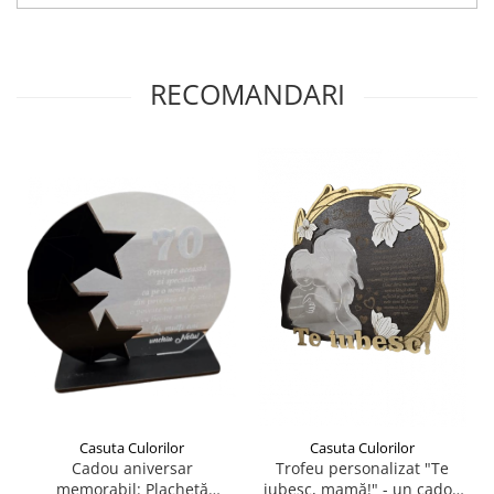
Plicuri
Radiere scoala
Rezerve
RECOMANDARI
Cerneala
Cerneala Calimara, Patroane
Markere
Termosensibile
Table magnetice si de pluta
Casuta Culorilor
Casuta Culorilor
Cadou aniversar
Trofeu personalizat "Te
memorabil: Plachetă
iubesc, mamă!" - un cadou