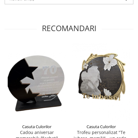
Plicuri
Radiere scoala
Rezerve
RECOMANDARI
Cerneala
Cerneala Calimara, Patroane
Markere
Termosensibile
Table magnetice si de pluta
Casuta Culorilor
Casuta Culorilor
Cadou aniversar
Trofeu personalizat "Te