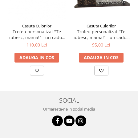
Casuta Culorilor
Casuta Culorilor
Trofeu personalizat "Te
Trofeu personalizat "Te
iubesc, mamă!" - un cadou
iubesc, mamă!" - un cadou
unic și emoționant pentru
unic și emoționant pentru
110,00 Lei
95,00 Lei
cea mai specială persoană
cea mai specială persoană
din viața ta -model cu flori!
din viața ta model
ADAUGA IN COS
ADAUGA IN COS
dreptungi!
SOCIAL
Urmareste-ne in social media