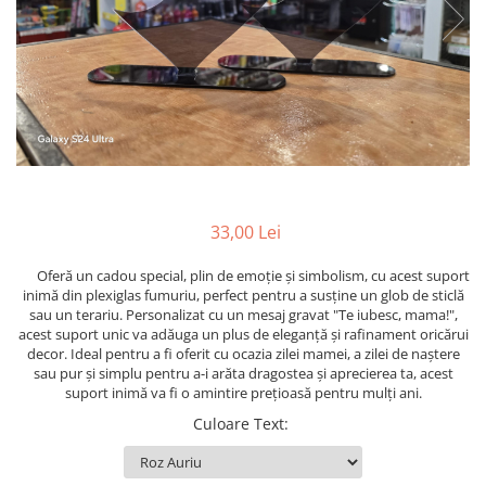
Suporti pictura
Caiete A4
Ceasuri
Caiete A5
Blocuri pictura
Harti si Globuri
Caiete Speciale
Panza pe sasiu
Lazi
Coperte Plastic
Auxiliare pictura
Litere si cifre
Spirala
Alte auxiliare
Capsatoare ,Decapsatoare,
Machete lemn
Auxiliare pictura in acrilic
Perforatoare
Auxiliare pictura in tempera. guase
Puzzle 3D
Carnetele
Auxiliare pictura in ulei
Rame si suporti foto
33,00 Lei
Creioane Colorate scoala
Grunduri
Oferă un cadou special, plin de emoție și simbolism, cu acest suport
Mape si Tuburi port desen
Creioane cerate
inimă din plexiglas fumuriu, perfect pentru a susține un glob de sticlă
Sevalete
Creioane colorate
sau un terariu. Personalizat cu un mesaj gravat "Te iubesc, mama!",
acest suport unic va adăuga un plus de eleganță și rafinament oricărui
Creioane colorate acuarelabile
Sevalete teren
decor. Ideal pentru a fi oferit cu ocazia zilei mamei, a zilei de naștere
Foarfece/Cuttere si Produse de
Accesorii pictura
sau pur și simplu pentru a-i arăta dragostea și aprecierea ta, acest
taiere
suport inimă va fi o amintire prețioasă pentru mulți ani.
Cutite pictura
Folii protectie , mape, dosare
Culoare Text
:
Pahare pictura
Ghiozdane
Palete