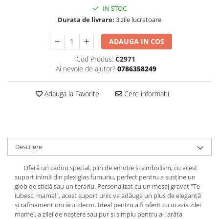
Hartie
IN STOC
Carton Colorat
Durata de livrare:
3 zile lucratoare
Hartie Colorata
ADAUGA IN COS
Hartie Copiator
Hartie Creponata
Cod Produs:
C2971
Hartie Foto
Ai nevoie de ajutor?
0786358249
Hartie Glasata
Instrumente de scris
Adauga la Favorite
Cere informatii
Accesorii scriere
Creioane automate , mine
Creioane grafice
Cu stergere
Descriere
Linere
Oferă un cadou special, plin de emoție și simbolism, cu acest
Pixuri
suport inimă din plexiglas fumuriu, perfect pentru a susține un
Rollere
glob de sticlă sau un terariu. Personalizat cu un mesaj gravat "Te
iubesc, mama!", acest suport unic va adăuga un plus de eleganță
Stilouri
și rafinament oricărui decor. Ideal pentru a fi oferit cu ocazia zilei
Laminatoare si accesorii
mamei, a zilei de naștere sau pur și simplu pentru a-i arăta