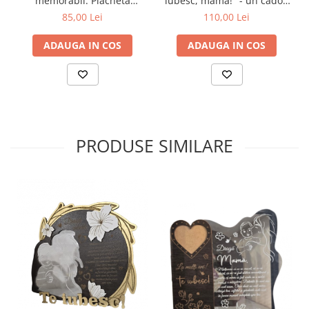
memorabil: Plachetă
iubesc, mamă!" - un cadou
personalizată cu varsta
unic și emoționant pentru
85,00 Lei
110,00 Lei
cea mai specială persoană
din viața ta -model cu flori!
ADAUGA IN COS
ADAUGA IN COS
PRODUSE SIMILARE