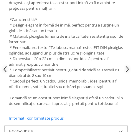
dragostea și aprecierea ta, acest suport inimă va fi o amintire
Liniare , truse geometrie
prețioasă pentru mulți ani.
Lipici
*Caracteristici:*
Lipici Solid
* Design elegant în formă de inimă, perfect pentru a susține un
Lipici Lichid
glob de sticlă sau un terariu
* Material: plexiglas fumuriu de înaltă calitate, rezistent și ușor de
Markere si Carioci
întreținut
Carioci
* Personalizare: textul "Te iubesc, mama!" esteLIPIT DIN plexiglas
oglindat, adăugând un plus de strălucire și originalitate
Markere
* Dimensiuni: 20 x 22 cm - o dimensiune ideală pentru a fi
Markere Acrilice
admirat și expus cu mândrie
Markere creta lichida
* Compatibilitate: potrivit pentru globuri de sticlă sau terarii cu
diametrul de 8 sau 10 cm
Markere Evidentiatoare Highlighter
* Cadoul perfect: un cadou unic și memorabil, ideal pentru a fi
Markere Permanente
oferit mamei, soției, iubitei sau oricărei persoane dragi
Markere Whiteboard
Comandă acum acest suport inimă elegant și oferă un cadou plin
Penare
de semnificație, care va fi apreciat și prețuit pentru totdeauna!
Pensule scolare
Picuri si corectoare
Informatii conformitate produs
Plastelina
Review-uri
(0)