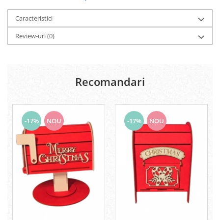
Rezerve
Caracteristici
Cerneala
Cerneala Calimara, Patroane
Review-uri
(0)
Markere
Termosensibile
Table magnetice si de pluta
Recomandari
-17%
NOU
-17%
NOU