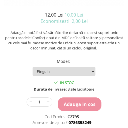
Carton Colorat
Hartie Colorata
12,00 Lei
10,00 Lei
Hartie Copiator
Economisesti:
2,00
Lei
Hartie Creponata
Hartie Foto
Adaugă o notă festivă sărbătorilor de iarnă cu acest suport unic
Hartie Glasata
pentru acadele! Confecționat din MDF de înaltă calitate și personalizat
cu cele mai frumoase motive de Crăciun, acest suport este atât un
Instrumente de scris
decor minunat, cât și un cadou original.
Accesorii scriere
Creioane automate , mine
Model
:
Creioane grafice
Cu stergere
Linere
IN STOC
Pixuri
Durata de livrare:
3 zile lucratoare
Rollere
Stilouri
Adauga in cos
Laminatoare si accesorii
Cod Produs:
C2795
Liniare , truse geometrie
Ai nevoie de ajutor?
0786358249
Lipici