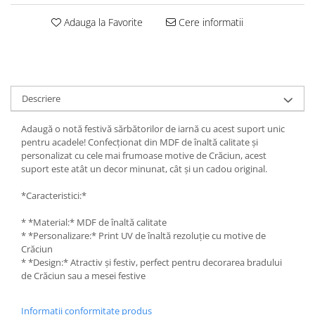
Lipici Solid
Adauga la Favorite
Cere informatii
Lipici Lichid
Markere si Carioci
Carioci
Markere
Descriere
Markere Acrilice
Markere creta lichida
Adaugă o notă festivă sărbătorilor de iarnă cu acest suport unic
Markere Evidentiatoare Highlighter
pentru acadele! Confecționat din MDF de înaltă calitate și
personalizat cu cele mai frumoase motive de Crăciun, acest
Markere Permanente
suport este atât un decor minunat, cât și un cadou original.
Markere Whiteboard
Penare
*Caracteristici:*
Pensule scolare
* *Material:* MDF de înaltă calitate
Picuri si corectoare
* *Personalizare:* Print UV de înaltă rezoluție cu motive de
Crăciun
Plastelina
* *Design:* Atractiv și festiv, perfect pentru decorarea bradului
de Crăciun sau a mesei festive
Plicuri
Radiere scoala
Informatii conformitate produs