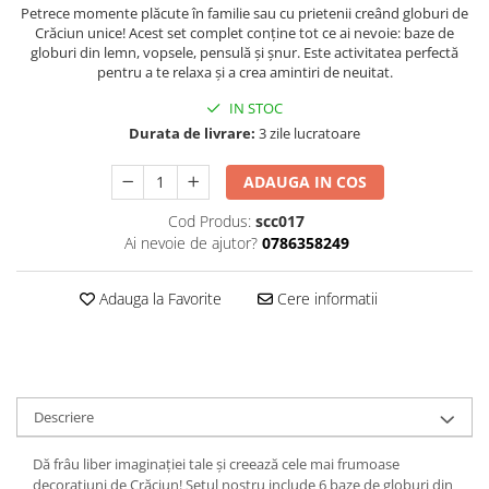
Hartie
Petrece momente plăcute în familie sau cu prietenii creând globuri de
Crăciun unice! Acest set complet conține tot ce ai nevoie: baze de
Carton Colorat
globuri din lemn, vopsele, pensulă și șnur. Este activitatea perfectă
Hartie Colorata
pentru a te relaxa și a crea amintiri de neuitat.
Hartie Copiator
IN STOC
Hartie Creponata
Durata de livrare:
3 zile lucratoare
Hartie Foto
Hartie Glasata
ADAUGA IN COS
Instrumente de scris
Cod Produs:
scc017
Accesorii scriere
Ai nevoie de ajutor?
0786358249
Creioane automate , mine
Creioane grafice
Adauga la Favorite
Cere informatii
Cu stergere
Linere
Pixuri
Rollere
Descriere
Stilouri
Dă frâu liber imaginației tale și creează cele mai frumoase
Laminatoare si accesorii
decorațiuni de Crăciun! Setul nostru include 6 baze de globuri din