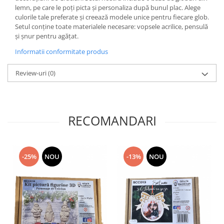
Liniare , truse geometrie
lemn, pe care le poți picta și personaliza după bunul plac. Alege
culorile tale preferate și creează modele unice pentru fiecare glob.
Lipici
Setul conține toate materialele necesare: vopsele acrilice, pensulă
și șnur pentru agățat.
Lipici Solid
Lipici Lichid
Informatii conformitate produs
Markere si Carioci
Review-uri
(0)
Carioci
Markere
Markere Acrilice
RECOMANDARI
Markere creta lichida
Markere Evidentiatoare Highlighter
Markere Permanente
Markere Whiteboard
-25%
NOU
-13%
NOU
Penare
Pensule scolare
Picuri si corectoare
Plastelina