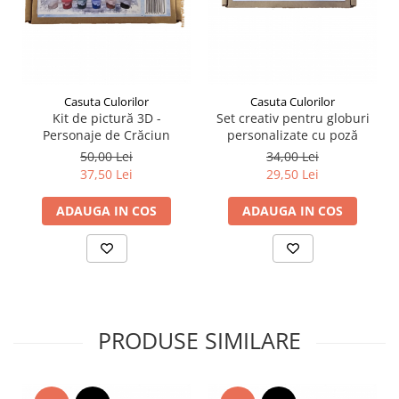
Plicuri
Radiere scoala
Rezerve
Cerneala
Casuta Culorilor
Casuta Culorilor
Kit de pictură 3D -
Set creativ pentru globuri
Cerneala Calimara, Patroane
Personaje de Crăciun
personalizate cu poză
Markere
50,00 Lei
34,00 Lei
Termosensibile
37,50 Lei
29,50 Lei
Table magnetice si de pluta
ADAUGA IN COS
ADAUGA IN COS
PRODUSE SIMILARE