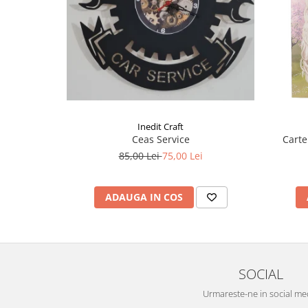
Liniare , truse geometrie
Lipici
Lipici Solid
Lipici Lichid
Markere si Carioci
Carioci
Markere
Inedit Craft
Ceas Service
Carte
Markere Acrilice
85,00 Lei
75,00 Lei
Markere creta lichida
Markere Evidentiatoare Highlighter
ADAUGA IN COS
Markere Permanente
Markere Whiteboard
Penare
Pensule scolare
SOCIAL
Picuri si corectoare
Urmareste-ne in social me
Plastelina