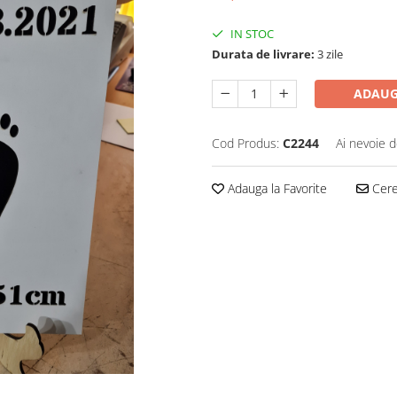
IN STOC
Durata de livrare:
3 zile
ADAUG
Cod Produs:
C2244
Ai nevoie d
Adauga la Favorite
Cere 