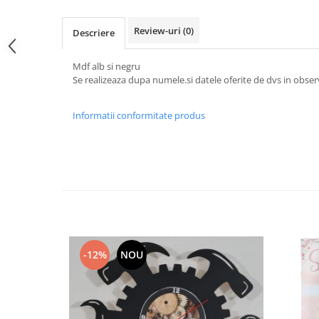
Hartie
Carton Colorat
Review-uri
(0)
Descriere
Hartie Colorata
Hartie Copiator
Mdf alb si negru
Hartie Creponata
Se realizeaza dupa numele.si datele oferite de dvs in obse
Hartie Foto
Informatii conformitate produs
Hartie Glasata
Instrumente de scris
Accesorii scriere
Creioane automate , mine
Creioane grafice
Cu stergere
Linere
Pixuri
-12%
NOU
Rollere
Stilouri
Laminatoare si accesorii