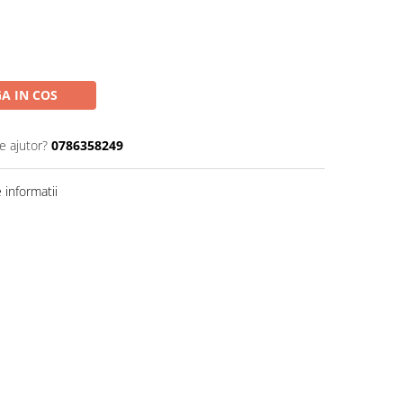
A IN COS
e ajutor?
0786358249
informatii