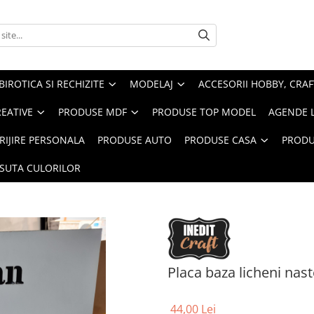
BIROTICA SI RECHIZITE
MODELAJ
ACCESORII HOBBY, CRAF
REATIVE
PRODUSE MDF
PRODUSE TOP MODEL
AGENDE 
RIJIRE PERSONALA
PRODUSE AUTO
PRODUSE CASA
PRODU
ASUTA CULORILOR
Placa baza licheni nas
44,00 Lei