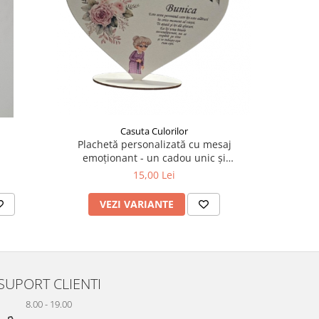
Casuta Culorilor
Plachetă personalizată cu mesaj
Top M
emoționant - un cadou unic și
memorabil pentru persoanele dragi!
15,00 Lei
VEZI VARIANTE
AD
SUPORT CLIENTI
8.00 - 19.00