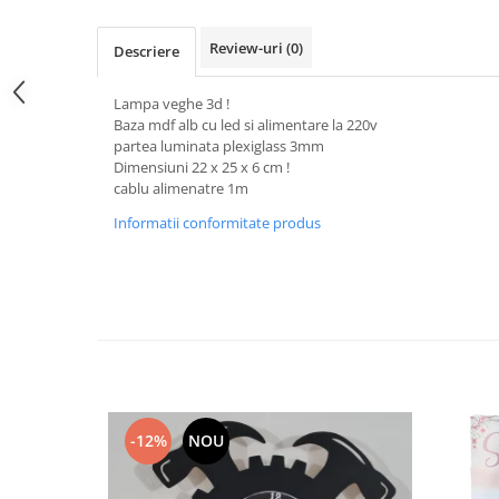
Hartie
Carton Colorat
Review-uri
(0)
Descriere
Hartie Colorata
Hartie Copiator
Lampa veghe 3d !
Hartie Creponata
Baza mdf alb cu led si alimentare la 220v
partea luminata plexiglass 3mm
Hartie Foto
Dimensiuni 22 x 25 x 6 cm !
Hartie Glasata
cablu alimenatre 1m
Instrumente de scris
Informatii conformitate produs
Accesorii scriere
Creioane automate , mine
Creioane grafice
Cu stergere
Linere
Pixuri
Rollere
-12%
NOU
Stilouri
Laminatoare si accesorii