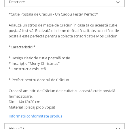
Descriere
Lipici Solid
Lipici Lichid
*Cutie Poștală de Crăciun - Un Cadou Festiv Perfect*
Markere si Carioci
Adaugă un strop de magie de Crăciun în casa ta cu această cutie
Carioci
poștală festivă! Realizată din lemn de înaltă calitate, această cutie
poștală este perfectă pentru a colecta scrisori către Moș Crăciun.
Markere
Markere Acrilice
*Caracteristici:*
Markere creta lichida
Markere Evidentiatoare Highlighter
* Design clasic de cutie poștală roșie
* Inscripție "Merry Christmas"
Markere Permanente
* Construcție robustă
Markere Whiteboard
Penare
* Perfect pentru decorul de Crăciun
Pensule scolare
Creează amintiri de Crăciun de neuitat cu această cutie poștală
Picuri si corectoare
fermecătoare.
Dim : 14x12x20 cm
Plastelina
Material : placaj plop vopsit
Plicuri
Informatii conformitate produs
Radiere scoala
Video
(1)