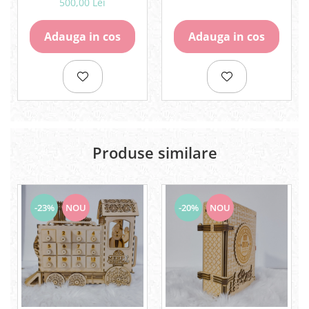
500,00 Lei
Adauga in cos
Adauga in cos
Produse similare
-23%
NOU
-20%
NOU