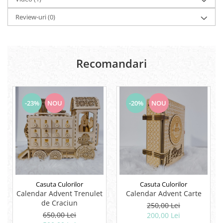
Rezerve
Review-uri
(0)
Cerneala
Cerneala Calimara, Patroane
Markere
Termosensibile
Recomandari
Table magnetice si de pluta
-23%
NOU
-20%
NOU
Casuta Culorilor
Casuta Culorilor
Calendar Advent Trenulet
Calendar Advent Carte
de Craciun
250,00 Lei
650,00 Lei
200,00 Lei