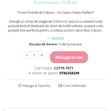
Economisesti:
15,00
Lei
Carton Colorat
Hartie Colorata
*Cutie Poștală de Crăciun - Un Cadou Festiv Perfect*
Hartie Copiator
Hartie Creponata
Adaugă un strop de magie de Crăciun în casa ta cu această cutie
poștală festivă! Realizată din lemn de înaltă calitate, această cutie
Hartie Foto
poștală este perfectă pentru a colecta scrisori către Moș Crăciun.
Hartie Glasata
Instrumente de scris
IN STOC
Durata de livrare:
3 zile lucratoare
Accesorii scriere
Creioane automate , mine
Adauga in cos
Creioane grafice
Cu stergere
Cod Produs:
C2779-7071
Linere
Ai nevoie de ajutor?
0786358249
Pixuri
Rollere
Adauga la Favorite
Cere informatii
Stilouri
Laminatoare si accesorii
Liniare , truse geometrie
Lipici