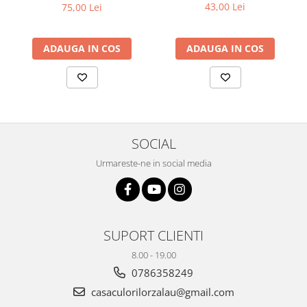
43,00 Lei
75,00 Lei
Plicuri
Radiere scoala
ADAUGA IN COS
ADAUGA IN COS
Rezerve
Cerneala
Cerneala Calimara, Patroane
Markere
Termosensibile
SOCIAL
Table magnetice si de pluta
Urmareste-ne in social media
SUPORT CLIENTI
8.00 - 19.00
0786358249
casaculorilorzalau@gmail.com