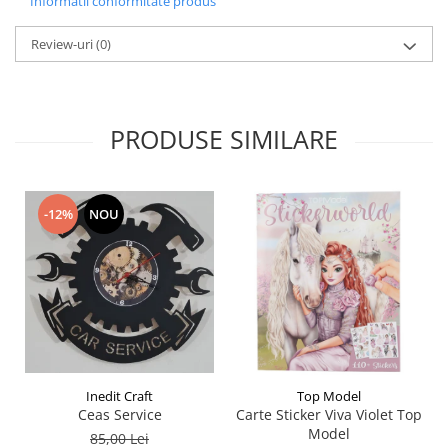
Informatii conformitate produs
Liniare , truse geometrie
Lipici
Review-uri
(0)
Lipici Solid
Lipici Lichid
Markere si Carioci
PRODUSE SIMILARE
Carioci
Markere
Markere Acrilice
-12%
NOU
Markere creta lichida
Markere Evidentiatoare Highlighter
Markere Permanente
Markere Whiteboard
Penare
Pensule scolare
Inedit Craft
Top Model
Picuri si corectoare
Ceas Service
Carte Sticker Viva Violet Top
Plastelina
Model
85,00 Lei