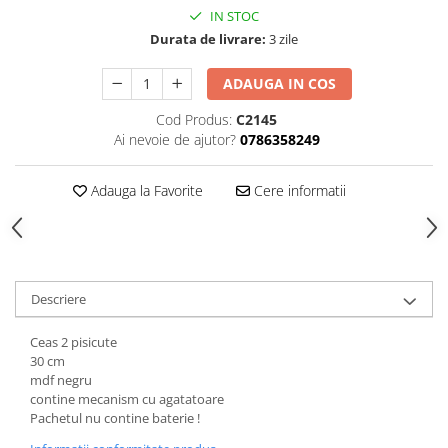
Hartie
IN STOC
Carton Colorat
Durata de livrare:
3 zile
Hartie Colorata
ADAUGA IN COS
Hartie Copiator
Hartie Creponata
Cod Produs:
C2145
Hartie Foto
Ai nevoie de ajutor?
0786358249
Hartie Glasata
Instrumente de scris
Adauga la Favorite
Cere informatii
Accesorii scriere
Creioane automate , mine
Creioane grafice
Cu stergere
Descriere
Linere
Ceas 2 pisicute
Pixuri
30 cm
Rollere
mdf negru
contine mecanism cu agatatoare
Stilouri
Pachetul nu contine baterie !
Laminatoare si accesorii