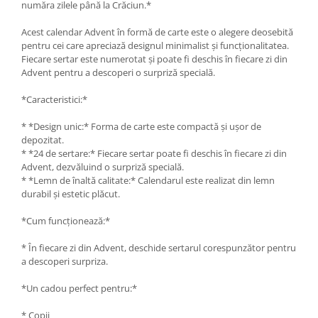
număra zilele până la Crăciun.*
Lipici Solid
Acest calendar Advent în formă de carte este o alegere deosebită
Lipici Lichid
pentru cei care apreciază designul minimalist și funcționalitatea.
Markere si Carioci
Fiecare sertar este numerotat și poate fi deschis în fiecare zi din
Carioci
Advent pentru a descoperi o surpriză specială.
Markere
*Caracteristici:*
Markere Acrilice
Markere creta lichida
* *Design unic:* Forma de carte este compactă și ușor de
depozitat.
Markere Evidentiatoare Highlighter
* *24 de sertare:* Fiecare sertar poate fi deschis în fiecare zi din
Markere Permanente
Advent, dezvăluind o surpriză specială.
Markere Whiteboard
* *Lemn de înaltă calitate:* Calendarul este realizat din lemn
Penare
durabil și estetic plăcut.
Pensule scolare
*Cum funcționează:*
Picuri si corectoare
* În fiecare zi din Advent, deschide sertarul corespunzător pentru
Plastelina
a descoperi surpriza.
Plicuri
*Un cadou perfect pentru:*
Radiere scoala
* Copii