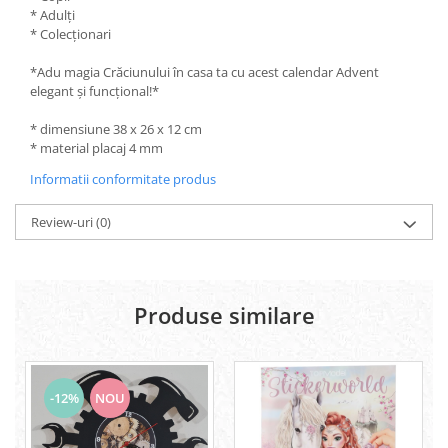
Rezerve
* Adulți
* Colecționari
Cerneala
Cerneala Calimara, Patroane
*Adu magia Crăciunului în casa ta cu acest calendar Advent
Markere
elegant și funcțional!*
Termosensibile
* dimensiune 38 x 26 x 12 cm
Table magnetice si de pluta
* material placaj 4 mm
Informatii conformitate produs
Review-uri
(0)
Produse similare
-12%
NOU