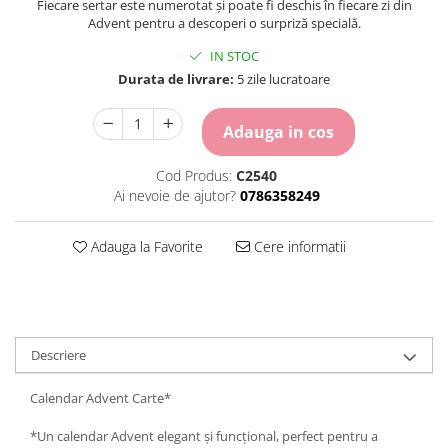
Fiecare sertar este numerotat și poate fi deschis în fiecare zi din
Carton Colorat
Advent pentru a descoperi o surpriză specială.
Hartie Colorata
IN STOC
Hartie Copiator
Durata de livrare:
5 zile lucratoare
Hartie Creponata
Hartie Foto
Adauga in cos
Hartie Glasata
Instrumente de scris
Cod Produs:
C2540
Accesorii scriere
Ai nevoie de ajutor?
0786358249
Creioane automate , mine
Creioane grafice
Adauga la Favorite
Cere informatii
Cu stergere
Linere
Pixuri
Rollere
Stilouri
Descriere
Laminatoare si accesorii
Calendar Advent Carte*
Liniare , truse geometrie
*Un calendar Advent elegant și funcțional, perfect pentru a
Lipici