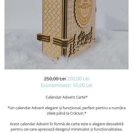
Caiete A4
Blocuri pictura
Ceasuri
Caiete A5
Panza pe sasiu
Harti si Globuri
Caiete Speciale
Auxiliare pictura
Coperte Plastic
Lazi
Alte auxiliare
Spirala
Litere si cifre
Auxiliare pictura in acrilic
Capsatoare ,Decapsatoare,
Machete lemn
Auxiliare pictura in tempera. guase
Perforatoare
Auxiliare pictura in ulei
Puzzle 3D
Carnetele
Grunduri
Rame si suporti foto
Creioane Colorate scoala
Mape si Tuburi port desen
Creioane cerate
Sevalete
250,00 Lei
200,00 Lei
Creioane colorate
Sevalete teren
Economisesti:
50,00
Lei
Creioane colorate acuarelabile
Accesorii pictura
Foarfece/Cuttere si Produse de
Calendar Advent Carte*
Cutite pictura
taiere
Pahare pictura
*Un calendar Advent elegant și funcțional, perfect pentru a număra
Folii protectie , mape, dosare
Palete
zilele până la Crăciun.*
Ghiozdane
Acest calendar Advent în formă de carte este o alegere deosebită
Hartie
pentru cei care apreciază designul minimalist și funcționalitatea.