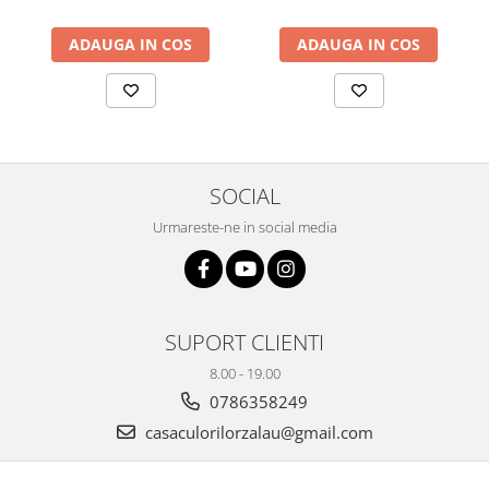
Plicuri
ADAUGA IN COS
ADAUGA IN COS
Radiere scoala
Rezerve
Cerneala
Cerneala Calimara, Patroane
Markere
SOCIAL
Termosensibile
Urmareste-ne in social media
Table magnetice si de pluta
SUPORT CLIENTI
8.00 - 19.00
0786358249
casaculorilorzalau@gmail.com