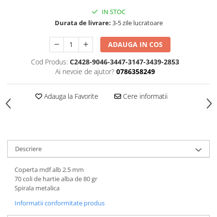
Hartie
IN STOC
Carton Colorat
Durata de livrare:
3-5 zile lucratoare
Hartie Colorata
Hartie Copiator
ADAUGA IN COS
Hartie Creponata
Cod Produs:
C2428-9046-3447-3147-3439-2853
Hartie Foto
Ai nevoie de ajutor?
0786358249
Hartie Glasata
Instrumente de scris
Adauga la Favorite
Cere informatii
Accesorii scriere
Creioane automate , mine
Creioane grafice
Cu stergere
Descriere
Linere
Coperta mdf alb 2.5 mm
Pixuri
70 coli de hartie alba de 80 gr
Rollere
Spirala metalica
Stilouri
Informatii conformitate produs
Laminatoare si accesorii