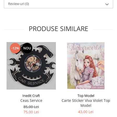
Liniare , truse geometrie
Review-uri
(0)
Lipici
Lipici Solid
Lipici Lichid
PRODUSE SIMILARE
Markere si Carioci
Carioci
Markere
-12%
NOU
Markere Acrilice
Markere creta lichida
Markere Evidentiatoare Highlighter
Markere Permanente
Markere Whiteboard
Penare
Inedit Craft
Top Model
Pensule scolare
Ceas Service
Carte Sticker Viva Violet Top
Picuri si corectoare
Model
85,00 Lei
43,00 Lei
75,00 Lei
Plastelina