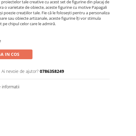
proiectelor tale creative cu acest set de figurine din placaj de
ra o varietate de obiecte, aceste figurine cu motive Papagali
i poezie creațiilor tale. Fie că le folosești pentru a personaliza
ioare sau obiecte artizanale, aceste figurine îți vor stimula
 pe chipul celor care le admiră.
e
A IN COS
Ai nevoie de ajutor?
0786358249
informatii