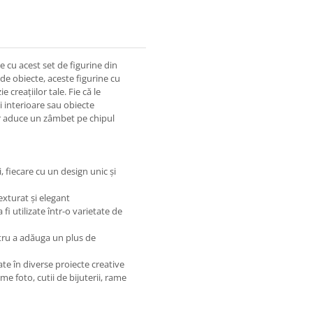
e cu acest set de figurine din
de obiecte, aceste figurine cu
creațiilor tale. Fie că le
ni interioare sau obiecte
vor aduce un zâmbet pe chipul
, fiecare cu un design unic și
exturat și elegant
fi utilizate într-o varietate de
ntru a adăuga un plus de
rate în diverse proiecte creative
me foto, cutii de bijuterii, rame