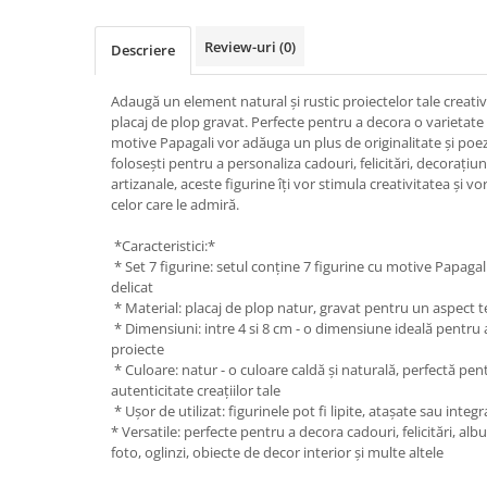
Hartie
Carton Colorat
Review-uri
(0)
Descriere
Hartie Colorata
Hartie Copiator
Adaugă un element natural și rustic proiectelor tale creativ
Hartie Creponata
placaj de plop gravat. Perfecte pentru a decora o varietate 
motive Papagali vor adăuga un plus de originalitate și poezie 
Hartie Foto
folosești pentru a personaliza cadouri, felicitări, decorațiu
Hartie Glasata
artizanale, aceste figurine îți vor stimula creativitatea și 
celor care le admiră.
Instrumente de scris
Accesorii scriere
*Caracteristici:*
* Set 7 figurine: setul conține 7 figurine cu motive Papagali
Creioane automate , mine
delicat
Creioane grafice
* Material: placaj de plop natur, gravat pentru un aspect t
Cu stergere
* Dimensiuni: intre 4 si 8 cm - o dimensiune ideală pentru a 
proiecte
Linere
* Culoare: natur - o culoare caldă și naturală, perfectă pe
Pixuri
autenticitate creațiilor tale
Rollere
* Ușor de utilizat: figurinele pot fi lipite, atașate sau integ
* Versatile: perfecte pentru a decora cadouri, felicitări, albu
Stilouri
foto, oglinzi, obiecte de decor interior și multe altele
Laminatoare si accesorii