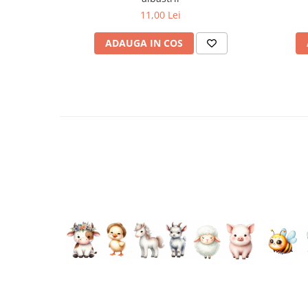
Plicuri
11,00 Lei
Radiere scoala
ADAUGA IN COS
Rezerve
Cerneala
Cerneala Calimara, Patroane
Markere
Termosensibile
Table magnetice si de pluta