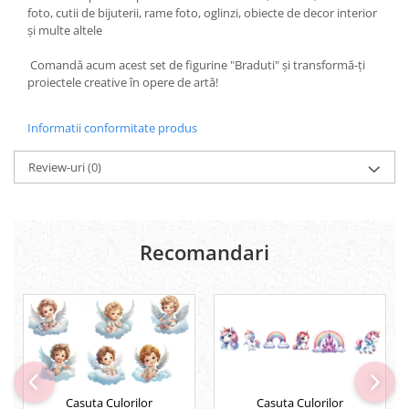
Rezerve
foto, cutii de bijuterii, rame foto, oglinzi, obiecte de decor interior
și multe altele
Cerneala
Cerneala Calimara, Patroane
Comandă acum acest set de figurine "Braduti" și transformă-ți
Markere
proiectele creative în opere de artă!
Termosensibile
Table magnetice si de pluta
Informatii conformitate produs
Review-uri
(0)
Recomandari
Casuta Culorilor
Casuta Culorilor