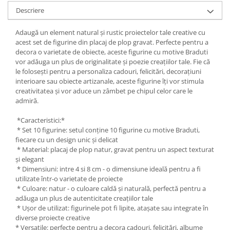
Descriere
Lipici Solid
Lipici Lichid
Adaugă un element natural și rustic proiectelor tale creative cu
Markere si Carioci
acest set de figurine din placaj de plop gravat. Perfecte pentru a
decora o varietate de obiecte, aceste figurine cu motive Braduti
Carioci
vor adăuga un plus de originalitate și poezie creațiilor tale. Fie că
Markere
le folosești pentru a personaliza cadouri, felicitări, decorațiuni
Markere Acrilice
interioare sau obiecte artizanale, aceste figurine îți vor stimula
Markere creta lichida
creativitatea și vor aduce un zâmbet pe chipul celor care le
admiră.
Markere Evidentiatoare Highlighter
Markere Permanente
*Caracteristici:*
Markere Whiteboard
* Set 10 figurine: setul conține 10 figurine cu motive Braduti,
Penare
fiecare cu un design unic și delicat
* Material: placaj de plop natur, gravat pentru un aspect texturat
Pensule scolare
și elegant
* Dimensiuni: intre 4 si 8 cm - o dimensiune ideală pentru a fi
Picuri si corectoare
utilizate într-o varietate de proiecte
Plastelina
* Culoare: natur - o culoare caldă și naturală, perfectă pentru a
adăuga un plus de autenticitate creațiilor tale
Plicuri
* Ușor de utilizat: figurinele pot fi lipite, atașate sau integrate în
diverse proiecte creative
Radiere scoala
* Versatile: perfecte pentru a decora cadouri, felicitări, albume