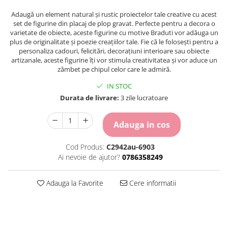
Carton Colorat
Adaugă un element natural și rustic proiectelor tale creative cu acest
Hartie Colorata
set de figurine din placaj de plop gravat. Perfecte pentru a decora o
Hartie Copiator
varietate de obiecte, aceste figurine cu motive Braduti vor adăuga un
plus de originalitate și poezie creațiilor tale. Fie că le folosești pentru a
Hartie Creponata
personaliza cadouri, felicitări, decorațiuni interioare sau obiecte
Hartie Foto
artizanale, aceste figurine îți vor stimula creativitatea și vor aduce un
Hartie Glasata
zâmbet pe chipul celor care le admiră.
Instrumente de scris
IN STOC
Accesorii scriere
Durata de livrare:
3 zile lucratoare
Creioane automate , mine
Creioane grafice
Adauga in cos
Cu stergere
Linere
Cod Produs:
C2942au-6903
Pixuri
Ai nevoie de ajutor?
0786358249
Rollere
Stilouri
Adauga la Favorite
Cere informatii
Laminatoare si accesorii
Liniare , truse geometrie
Lipici