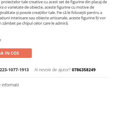
proiectelor tale creative cu acest set de figurine din placaj de
ra o varietate de obiecte, aceste figurine cu motive de
litate și poezie creațiilor tale. Fie că le folosești pentru a
ațiuni interioare sau obiecte artizanale, aceste figurine îți vor
n zâmbet pe chipul celor care le admiră.
e
A IN COS
223-1077-1913
Ai nevoie de ajutor?
0786358249
informatii