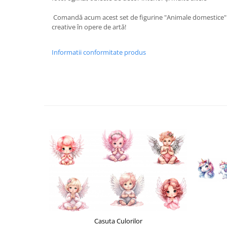
Liniare , truse geometrie
Comandă acum acest set de figurine "Animale domestice" ș
Lipici
creative în opere de artă!
Lipici Solid
Lipici Lichid
Informatii conformitate produs
Markere si Carioci
Carioci
Markere
Markere Acrilice
Markere creta lichida
Markere Evidentiatoare Highlighter
Markere Permanente
Markere Whiteboard
Penare
Pensule scolare
Picuri si corectoare
Plastelina
Casuta Culorilor