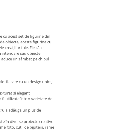
e cu acest set de figurine din
de obiecte, aceste figurine cu
creațiilor tale. Fie că le
ni interioare sau obiecte
vor aduce un zâmbet pe chipul
le fiecare cu un design unic și
exturat și elegant
fi utilizate într-o varietate de
ntru a adăuga un plus de
rate în diverse proiecte creative
me foto, cutii de bijuterii, rame