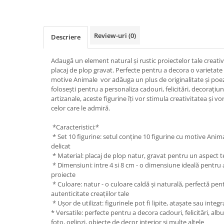
Hartie
Carton Colorat
Hartie Colorata
Review-uri
(0)
Descriere
Hartie Copiator
Hartie Creponata
Adaugă un element natural și rustic proiectelor tale creativ
Hartie Foto
placaj de plop gravat. Perfecte pentru a decora o varietate 
motive Animale vor adăuga un plus de originalitate și poezie 
Hartie Glasata
folosești pentru a personaliza cadouri, felicitări, decorațiu
Instrumente de scris
artizanale, aceste figurine îți vor stimula creativitatea și 
celor care le admiră.
Accesorii scriere
Creioane automate , mine
*Caracteristici:*
Creioane grafice
* Set 10 figurine: setul conține 10 figurine cu motive Anima
delicat
Cu stergere
* Material: placaj de plop natur, gravat pentru un aspect t
Linere
* Dimensiuni: intre 4 si 8 cm - o dimensiune ideală pentru a 
proiecte
Pixuri
* Culoare: natur - o culoare caldă și naturală, perfectă pe
Rollere
autenticitate creațiilor tale
Stilouri
* Ușor de utilizat: figurinele pot fi lipite, atașate sau integ
* Versatile: perfecte pentru a decora cadouri, felicitări, albu
Laminatoare si accesorii
foto, oglinzi, obiecte de decor interior și multe altele