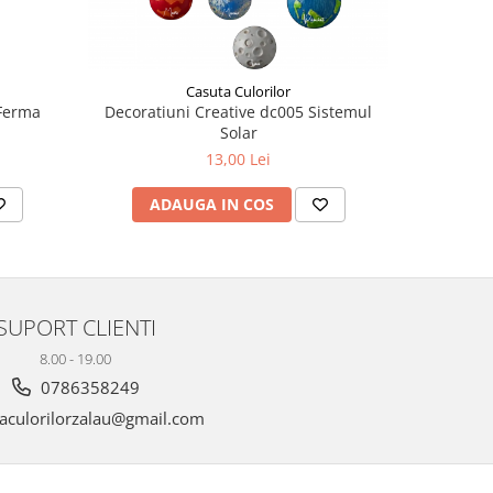
Casuta Culorilor
 Ferma
Decoratiuni Creative dc005 Sistemul
Solar
13,00 Lei
ADAUGA IN COS
SUPORT CLIENTI
8.00 - 19.00
0786358249
aculorilorzalau@gmail.com