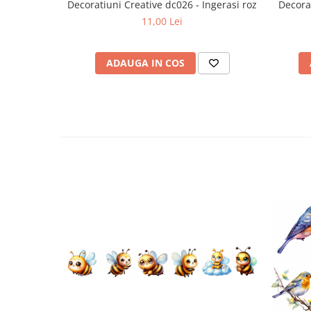
Decoratiuni Creative dc026 - Ingerasi roz
Decora
Plicuri
11,00 Lei
Radiere scoala
Rezerve
ADAUGA IN COS
Cerneala
Cerneala Calimara, Patroane
Markere
Termosensibile
Table magnetice si de pluta